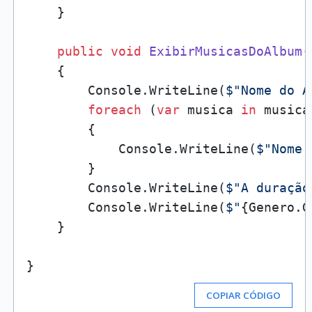
    }

public
void
ExibirMusicasDoAlbum
(
    {

        Console.WriteLine(
$"Nome do A
foreach
 (
var
 musica 
in
 musicas
        {

            Console.WriteLine(
$"Nome 
        }

        Console.WriteLine(
$"A duração
        Console.WriteLine(
$"
{Genero.G
    }   

COPIAR CÓDIGO