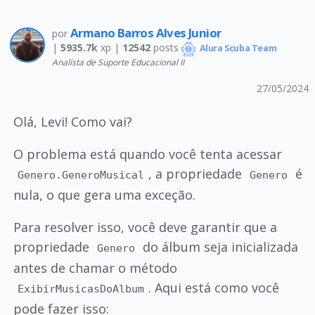
Armano Barros Alves Junior
por
|
5935.7k
xp |
12542
posts
Alura Scuba Team
Analista de Suporte Educacional II
27/05/2024
Olá, Levi! Como vai?
O problema está quando você tenta acessar
, a propriedade
é
Genero.GeneroMusical
Genero
nula, o que gera uma exceção.
Para resolver isso, você deve garantir que a
propriedade
do álbum seja inicializada
Genero
antes de chamar o método
. Aqui está como você
ExibirMusicasDoAlbum
pode fazer isso: