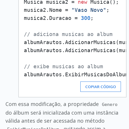
Musica musica2 = 
new
 Musica();

musica2.Nome = 
"Vaso Novo"
;

musica2.Duracao = 
300
;

// adiciona musicas ao album 
albumArautos.AdicionarMusicas(musi
albumArautos.AdicionarMusicas(musi
// exibe musicas ao album
COPIAR CÓDIGO
Com essa modificação, a propriedade
Genero
do álbum será inicializada com uma instância
válida antes de ser acessada no método
, evitando assim a