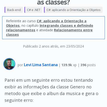
as classes?
Back-end
C# e .NET
C#: aplicando a Orientação a Objetos
Referente ao curso
C#: aplicando a Orientação a
Objetos
, no capítulo
Integrando classes e definindo
relacionamentos
e atividade
Relacionamento entre
classes
Publicado 2 anos atrás
, em 23/05/2024
Levi Lima Santana
por
|
139.9k
xp |
396
posts
Parei em um seguinte erro estou tentando
exibir as informações da classe Genero no
metodo que exibe o albun da musica e gera o
seguinte erro: