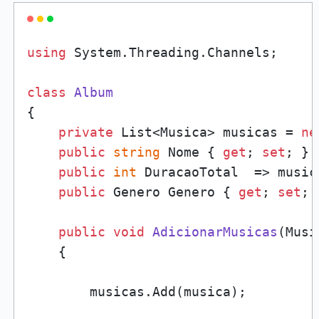
using
 System.Threading.Channels;

class
Album
{

private
 List<Musica> musicas = 
ne
public
string
 Nome { 
get
; 
set
; }

public
int
 DuracaoTotal  => music
public
 Genero Genero { 
get
; 
set
; }
public
void
AdicionarMusicas
(
Musi
    {

        musicas.Add(musica);
