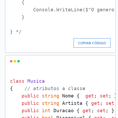
    {

        Console.WriteLine($"O genero 
    }

} */
COPIAR CÓDIGO
class
Musica
{    
// atributos a classe
public
string
 Nome {  
get
; 
set
; }
public
string
 Artista { 
get
; 
set
;
public
int
 Duracao { 
get
; 
set
; }

public
bool
 Disponivel { 
get
;  
se