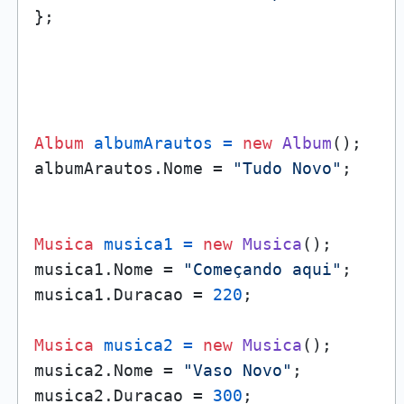
};

Album
albumArautos
=
new
Album
();

albumArautos.Nome = 
"Tudo Novo"
;

Musica
musica1
=
new
Musica
();

musica1.Nome = 
"Começando aqui"
;

musica1.Duracao = 
220
;

Musica
musica2
=
new
Musica
();

musica2.Nome = 
"Vaso Novo"
;

musica2.Duracao = 
300
;
