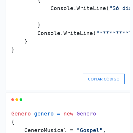
            Console.WriteLine(
"Só dis
        }

        Console.WriteLine(
"**********
    }

}

COPIAR CÓDIGO
Genero
genero
=
new
Genero
{

    GeneroMusical = 
"Gospel"
,
