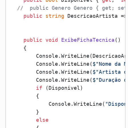
//  public Genero Genero { get; set
public
string
 DescricaoArtista =>
public
void
ExibeFichaTecnica
()
    {

        Console.WriteLine(DescricaoArt
        Console.WriteLine(
$"Nome da M
        Console.WriteLine(
$"Artista d
        Console.WriteLine(
$"Duração d
if
 (Disponivel)

        {

            Console.WriteLine(
"Dispon
        }

else
        {
