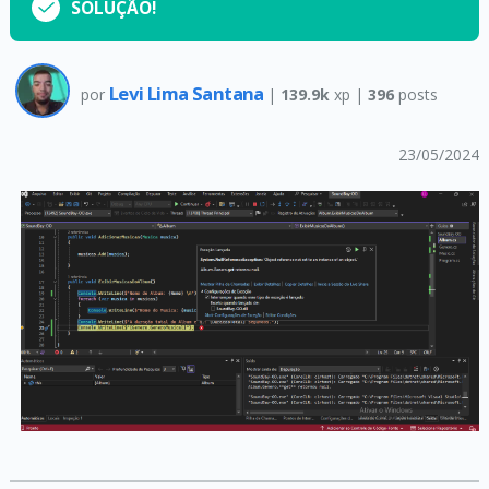
SOLUÇÃO!
Levi Lima Santana
por
|
139.9k
xp |
396
posts
23/05/2024