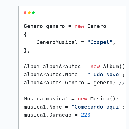
Genero genero = 
new
 Genero 

{

    GeneroMusical = 
"Gospel"
,

};

Album albumArautos = 
new
 Album();

albumArautos.Nome = 
"Tudo Novo"
;

albumArautos.Genero = genero; 
// 
Musica musica1 = 
new
 Musica();

musica1.Nome = 
"Começando aqui"
;

musica1.Duracao = 
220
;
