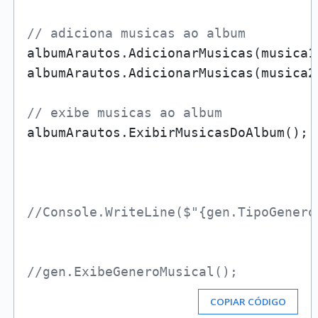
// adiciona musicas ao album 
albumArautos.AdicionarMusicas(musica1)
albumArautos.AdicionarMusicas(musica2)
// exibe musicas ao album
albumArautos.ExibirMusicasDoAlbum();

//Console.WriteLine($"{gen.TipoGenero
//gen.ExibeGeneroMusical();
COPIAR CÓDIGO