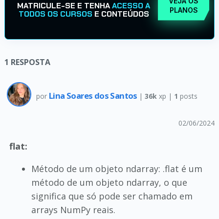
VEJA OS
MATRICULE-SE E TENHA
ACESSO A
PLANOS
TODOS OS CURSOS
E CONTEÚDOS
1
RESPOSTA
Lina Soares dos Santos
por
|
36k
xp |
1
posts
02/06/2024
flat:
Método de um objeto ndarray: .flat é um
método de um objeto ndarray, o que
significa que só pode ser chamado em
arrays NumPy reais.