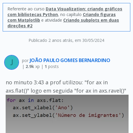
Referente ao curso
Data Visualization: criando gráficos
com bibliotecas Python
, no capítulo
Criando figuras
com Matplotlib
e atividade
Criando subplots em duas
direções #2
Publicado 2 anos atrás
, em 30/05/2024
JOÃO PAULO GOMES BERNARDINO
por
|
2.9k
xp |
1
posts
no minuto 3:43 a prof utilizou: "for ax in
axs.flat()" logo em seguida "for ax in axs.ravel()"