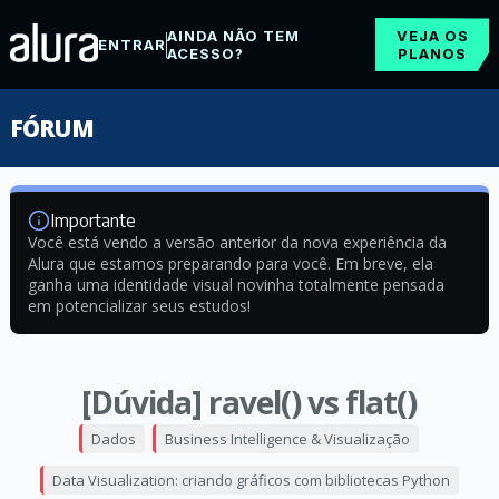
AINDA NÃO TEM
VEJA OS
ENTRAR
ACESSO?
PLANOS
FÓRUM
Importante
Você está vendo a versão anterior da nova experiência da
Alura que estamos preparando para você. Em breve, ela
ganha uma identidade visual novinha totalmente pensada
em potencializar seus estudos!
[Dúvida] ravel() vs flat()
Dados
Business Intelligence & Visualização
Data Visualization: criando gráficos com bibliotecas Python