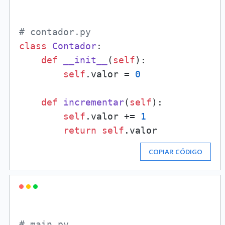
# contador.py
class
Contador
:

def
__init__
(
self
):

self
.valor = 
0
def
incrementar
(
self
):

self
.valor += 
1
return
self
COPIAR CÓDIGO
# main.py