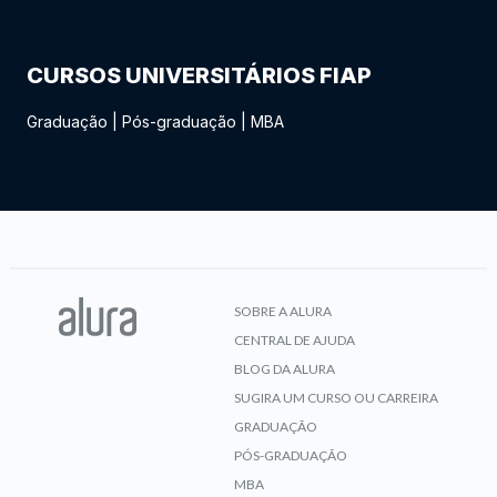
CURSOS UNIVERSITÁRIOS FIAP
Graduação
|
Pós-graduação
|
MBA
SOBRE A ALURA
CENTRAL DE AJUDA
BLOG DA ALURA
SUGIRA UM CURSO OU CARREIRA
GRADUAÇÃO
PÓS-GRADUAÇÃO
MBA