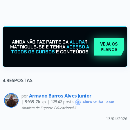
AINDA NÃO FAZ PARTE DA
ALURA
?
VEJA OS
MATRICULE-SE E TENHA
ACESSO A
PLANOS
TODOS OS CURSOS
E CONTEÚDOS
4
RESPOSTAS
Armano Barros Alves Junior
por
|
5935.7k
xp |
12542
posts
Alura Scuba Team
Analista de Suporte Educacional II
13/04/2026