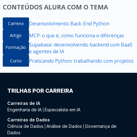
CONTEÚDOS ALURA COM O TEMA
Desenvolvimento Back-End Python
Carreira
MCP: o que é, como funciona e diferenças
Artigo
Supabase: desenvolvendo backend com BaaS
Formação
e agentes de IA
Praticando Python: trabalhando com projetos
Curso
TRILHAS POR CARREIRA
Carreiras de IA
Engenharia de IA
Especialista em IA
|
Carreiras de Dados
Ciência de Dados
Análise de Dados
Governança de
|
|
Dados