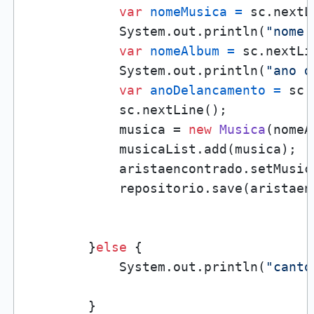
var
nomeMusica
=
 sc.nextL
            System.out.println(
"nome 
var
nomeAlbum
=
 sc.nextLi
            System.out.println(
"ano d
var
anoDelancamento
=
 sc.
            sc.nextLine();

            musica = 
new
Musica
(nomeA
            musicaList.add(musica);

            aristaencontrado.setMusic
            repositorio.save(aristaenc
        }
else
 {

            System.out.println(
"canto
        }
