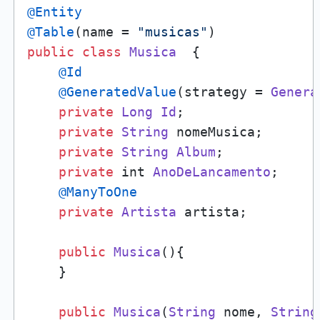
@Entity
@Table
(name = 
"musicas"
public
class
Musica
  {

@Id
@GeneratedValue
(strategy = 
Genera
private
Long
Id
;

private
String
 nomeMusica;

private
String
Album
;

private
 int 
AnoDeLancamento
;

@ManyToOne
private
Artista
 artista;

public
Musica
(){

    }

public
Musica
(
String
 nome, 
String