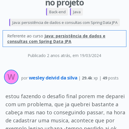
no projeto
Back-end
Java
Java: persistência de dados e consultas com Spring Data JPA
Referente ao curso
Java: persistência de dados e
consultas com Spring Data JPA
Publicado 2 anos atrás
, em 19/03/2024
wesley deivid da silva
por
|
29.4k
xp |
49
posts
estou fazendo o desafio final porem me deparei
com um problema, que ja quebrei bastante a
cabeça mas nao to conseguindo passar, na hora
de cadastrar uma musica, acontece que por
exemplo legiao urbana -tempo perdido ai ok