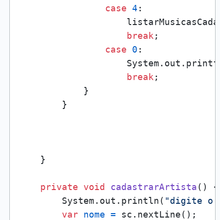
case
4
:

                    listarMusicasCadas
break
;

case
0
:

                    System.out.printf
break
;

            }

        }

    }

private
void
cadastrarArtista
()
 {

        System.out.println(
"digite o 
var
nome
=
 sc.nextLine();
