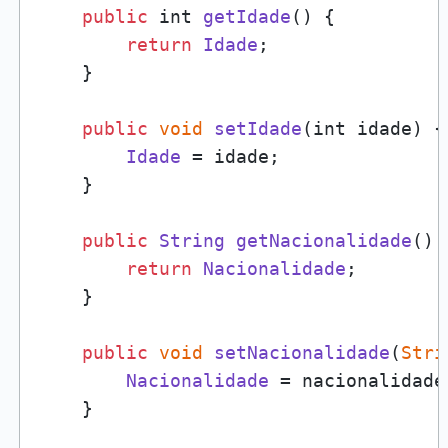
public
 int 
getIdade
(
) {

return
Idade
;

    }

public
void
setIdade
(
int idade
) {

Idade
 = idade;

    }

public
String
getNacionalidade
(
) {
return
Nacionalidade
;

    }

public
void
setNacionalidade
(
Stri
Nacionalidade
 = nacionalidade;
    }
