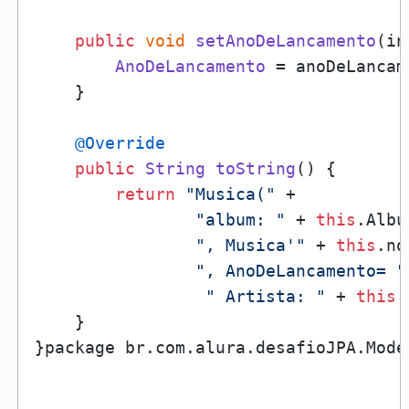
public
void
setAnoDeLancamento
(
in
AnoDeLancamento
 = anoDeLancame
    }

@Override
public
String
toString
(
) {

return
"Musica("
 +

"album: "
 + 
this
.
Albu
", Musica'"
 + 
this
.
no
", AnoDeLancamento= "
" Artista: "
 + 
this
.
    }

}package br.
com
.
alura
.
desafioJPA
.
Mode