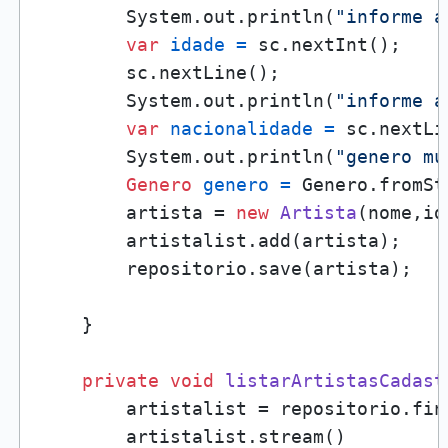
        System.out.println(
"informe a
var
idade
=
 sc.nextInt();

        sc.nextLine();

        System.out.println(
"informe a
var
nacionalidade
=
 sc.nextLi
        System.out.println(
"genero mu
Genero
genero
=
 Genero.fromSt
        artista = 
new
Artista
(nome,id
        artistalist.add(artista);

        repositorio.save(artista);

    }

private
void
listarArtistasCadast
        artistalist = repositorio.find
        artistalist.stream()
