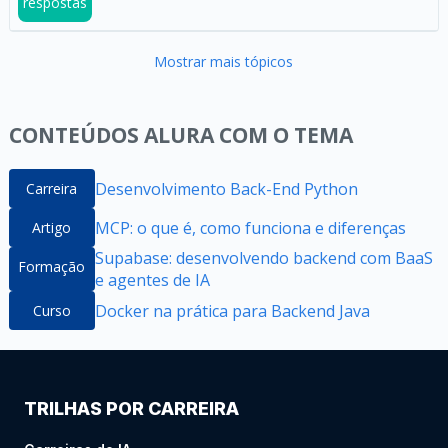
respostas
Mostrar mais tópicos
CONTEÚDOS ALURA COM O TEMA
Desenvolvimento Back-End Python
Carreira
MCP: o que é, como funciona e diferenças
Artigo
Supabase: desenvolvendo backend com BaaS
Formação
e agentes de IA
Docker na prática para Backend Java
Curso
TRILHAS POR CARREIRA