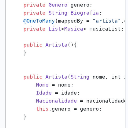
private
Genero
 genero;

private
String
Biografia
;

@OneToMany
(mappedBy = 
"artista"
,c
private
List
<
Musica
> musicaList;

public
Artista
(){

    }

public
Artista
(
String
 nome, int i
Nome
 = nome;

Idade
 = idade;

Nacionalidade
 = nacionalidade;
this
.
genero
 = genero;

    }
