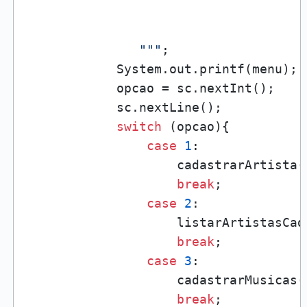
               """
;

            System.out.printf(menu);

            opcao = sc.nextInt();

            sc.nextLine();

switch
 (opcao){

case
1
:

                    cadastrarArtista()
break
;

case
2
:

                    listarArtistasCada
break
;

case
3
:

                    cadastrarMusicas()
break
;
