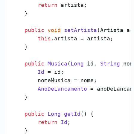
return
 artista;

    }

public
void
setArtista
(
Artista ar
this
.
artista
 = artista;

    }

public
Musica
(
Long
 id, 
String
 nom
Id
 = id;

        nomeMusica = nome;

AnoDeLancamento
 = anoDeLancame
    }

public
Long
getId
(
) {

return
Id
;

    }
