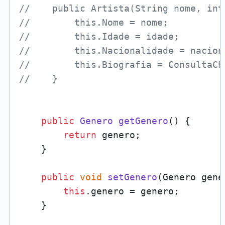
//    public Artista(String nome, int
//        this.Nome = nome;
//        this.Idade = idade;
//        this.Nacionalidade = nacion
//        this.Biografia = ConsultaCh
//    }
public
Genero
getGenero
(
) {

return
 genero;

    }

public
void
setGenero
(
Genero gene
this
.
genero
 = genero;

    }
