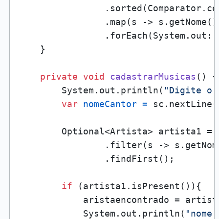
                .sorted(Comparator.co
                .map(s -> s.getNome()
                .forEach(System.out::p
    }

private
void
cadastrarMusicas
()
 {

        System.out.println(
"Digite o 
var
nomeCantor
=
 sc.nextLine()
        Optional<Artista> artista1 = 
                .filter(s -> s.getNom
                .findFirst();

if
 (artista1.isPresent()){

            aristaencontrado = artista
            System.out.println(
"nome 