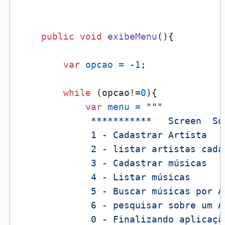
public
void
exibeMenu
()
{

var
opcao
=
 -
1
;

while
 (opcao!=
0
){

var
menu
=
"""

             ***********   Screen  So
             1 - Cadastrar Artista

             2 - listar artistas cadas
             3 - Cadastrar músicas

             4 - Listar músicas

             5 - Buscar músicas por Ar
             6 - pesquisar sobre um Ar
             0 - Finalizando aplicação