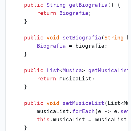
public
String
getBiografia
(
) {

return
Biografia
;

    }

public
void
setBiografia
(
String
 b
Biografia
 = biografia;

    }

public
List
<
Musica
> 
getMusicaList
return
 musicaList;

    }

public
void
setMusicaList
(
List<Mu
        musicaList.
forEach
(e -> e.
set
this
.
musicaList
 = musicaList;

    }
