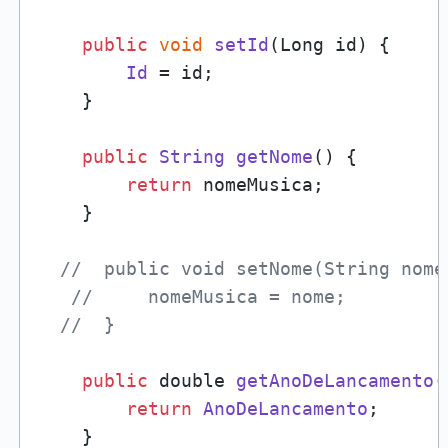
public
void
setId
(
Long id
) {

Id
 = id;

    }

public
String
getNome
(
) {

return
 nomeMusica;

    }

//  public void setNome(String nome
//     nomeMusica = nome;
//  }
public
 double 
getAnoDeLancamento
(
return
AnoDeLancamento
;

    }
