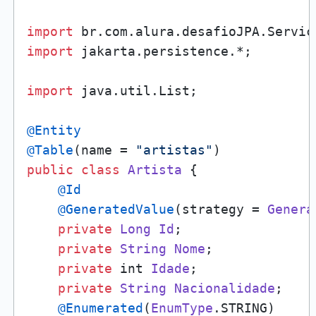
import
 br.
com
.
alura
.
desafioJPA
.
Servic
import
 jakarta.
persistence
.*;

import
 java.
util
.
List
;

@Entity
@Table
(name = 
"artistas"
public
class
Artista
 {

@Id
@GeneratedValue
(strategy = 
Genera
private
Long
Id
;

private
String
Nome
;

private
 int 
Idade
;

private
String
Nacionalidade
;

@Enumerated
(
EnumType
.
STRING
)
