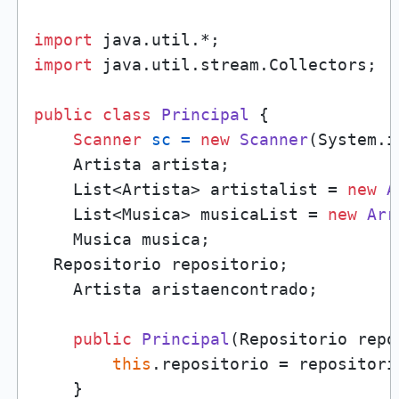
import
import
 java.util.stream.Collectors;

public
class
Principal
 {

Scanner
sc
=
new
Scanner
(System.in
    Artista artista;

    List<Artista> artistalist = 
new
A
    List<Musica> musicaList = 
new
Arr
    Musica musica;

  Repositorio repositorio;

    Artista aristaencontrado;

public
Principal
(Repositorio repo
this
.repositorio = repositorio
    }
