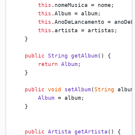
this
.
nomeMusica
 = nome;

this
.
Album
 = album;

this
.
AnoDeLancamento
 = anoDeL
this
.
artista
 = artistas;

    }

public
String
getAlbum
(
) {

return
Album
;

    }

public
void
setAlbum
(
String
 album
Album
 = album;

    }

public
Artista
getArtista
(
) {
