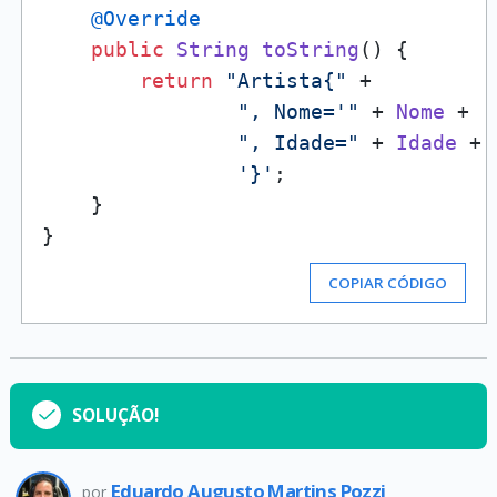
@Override
public
String
toString
(
) {

return
"Artista{"
 +

", Nome='"
 + 
Nome
 + 
'
", Idade="
 + 
Idade
 +

'}'
;

    }

COPIAR CÓDIGO
SOLUÇÃO!
Eduardo Augusto Martins Pozzi
por