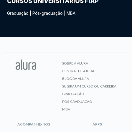
CURSOS UNIVERSITÁRIOS FIAP
Graduação
|
Pós-graduação
|
MBA
SOBRE A ALURA
CENTRAL DE AJUDA
BLOG DA ALURA
SUGIRA UM CURSO OU CARREIRA
GRADUAÇÃO
PÓS-GRADUAÇÃO
MBA
ACOMPANHE-NOS
APPS