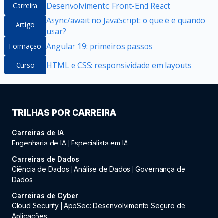
Desenvolvimento Front-End React
Carreira
Async/await no JavaScript: o que é e quando
Artigo
usar?
Angular 19: primeiros passos
Formação
HTML e CSS: responsividade em layouts
Curso
TRILHAS POR CARREIRA
Carreiras de IA
Engenharia de IA
Especialista em IA
|
Carreiras de Dados
Ciência de Dados
Análise de Dados
Governança de
|
|
Dados
Carreiras de Cyber
Cloud Security
AppSec: Desenvolvimento Seguro de
|
Aplicações