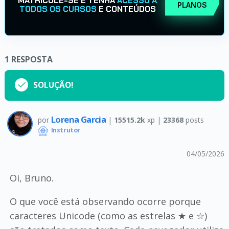
MATRICULE-SE E TENHA
ACESSO A
PLANOS
TODOS OS CURSOS
E CONTEÚDOS
1
RESPOSTA
SOLUÇÃO!
Lorena Garcia
por
|
15515.2k
xp |
23368
posts
Instrutor
04/05/2026
Oi, Bruno.
O que você está observando ocorre porque
caracteres Unicode (como as estrelas ★ e ☆)