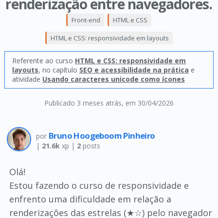
renderização entre navegadores.
Front-end
HTML e CSS
HTML e CSS: responsividade em layouts
Referente ao curso
HTML e CSS: responsividade em
layouts
, no capítulo
SEO e acessibilidade na prática
e
atividade
Usando caracteres unicode como ícones
Publicado 3 meses atrás
, em 30/04/2026
Bruno Hoogeboom Pinheiro
por
|
21.6k
xp |
2
posts
Olá!
Estou fazendo o curso de responsividade e
enfrento uma dificuldade em relação a
renderizações das estrelas (★☆) pelo navegador