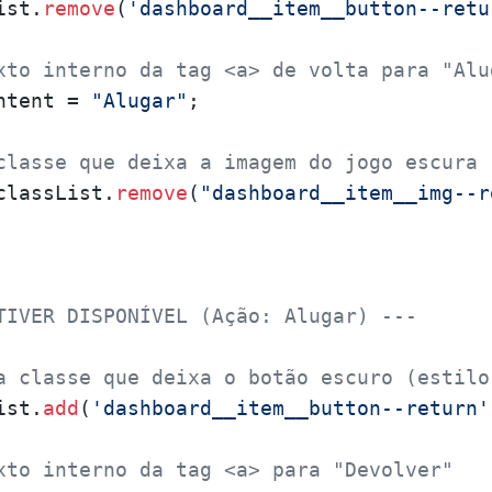
ist.
remove
(
'dashboard__item__button--retu
xto interno da tag <a> de volta para "Alu
ntent = 
"Alugar"
; 

classe que deixa a imagem do jogo escura
classList.
remove
(
"dashboard__item__img--r
TIVER DISPONÍVEL (Ação: Alugar) ---
a classe que deixa o botão escuro (estilo
ist.
add
(
'dashboard__item__button--return'
xto interno da tag <a> para "Devolver"