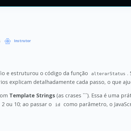
s
Instrutor
io e estruturou o código da função
.
alterarStatus
ios explicam detalhadamente cada passo, o que aju
com
Template Strings
(as crases ```). Essa é uma pr
, 2 ou 10; ao passar o
como parâmetro, o JavaScr
id