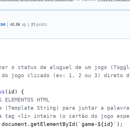
ese
|
43.8k
xp |
21
posts
nar o status de aluguel de um jogo (Toggle
 do jogo clicado (ex: 1, 2 ou 3) direto do
us
(
id
)
 {

S ELEMENTOS HTML
e (Template String) para juntar a palavra
a tag <li> inteira (o cartão do jogo espe
 document.getElementById(`game-${id}`);
