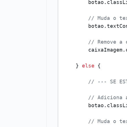
        botao.classL
// Muda o te
        botao.textCo
// Remove a 
        caixaImagem.
    } 
else
 {

// --- SE ES
// Adiciona 
        botao.classL
// Muda o te