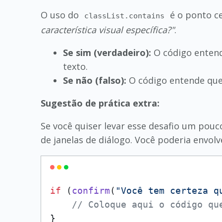
O uso do
é o ponto c
classList.contains
característica visual específica?"
.
Se sim (verdadeiro):
O código entende
texto.
Se não (falso):
O código entende que o
Sugestão de prática extra:
Se você quiser levar esse desafio um pouc
de janelas de diálogo. Você poderia envol
if
 (
confirm
(
"Você tem certeza q
// Coloque aqui o código qu