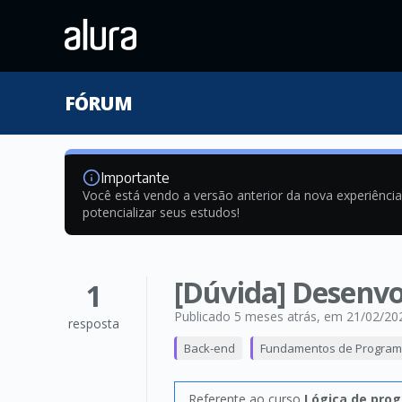
FÓRUM
Importante
Você está vendo a versão anterior da nova experiênci
potencializar seus estudos!
[Dúvida] Desenv
1
Publicado 5 meses atrás
, em 21/02/20
resposta
Back-end
Fundamentos de Progra
Referente ao curso
Lógica de pro