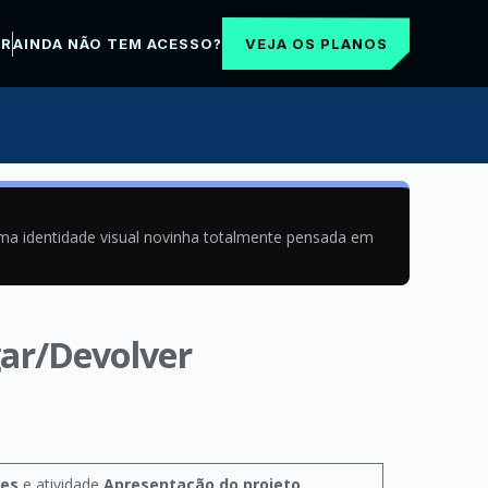
VEJA OS PLANOS
AR
AINDA NÃO TEM ACESSO?
uma identidade visual novinha totalmente pensada em
gar/Devolver
mes
e atividade
Apresentação do projeto