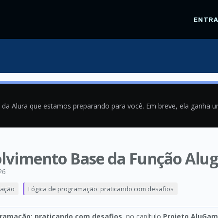
ENTR
a da Alura que estamos preparando para você. Em breve, ela ganha 
olvimento Base da Função Alu
26
mação
Lógica de programação: praticando com desafios
gramação: praticando com desafios
, no capítulo
Projeto AluGa