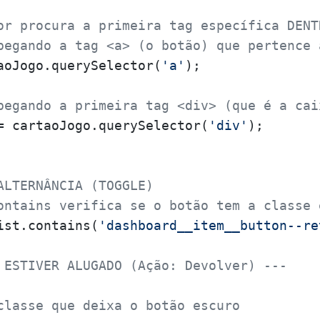
or procura a primeira tag específica DENT
pegando a tag <a> (o botão) que pertence 
aoJogo.querySelector(
'a'
);

pegando a primeira tag <div> (que é a cai
= cartaoJogo.querySelector(
'div'
);

ALTERNÂNCIA (TOGGLE)
ontains verifica se o botão tem a classe 
ist.contains(
'dashboard__item__button--re
 ESTIVER ALUGADO (Ação: Devolver) ---
classe que deixa o botão escuro