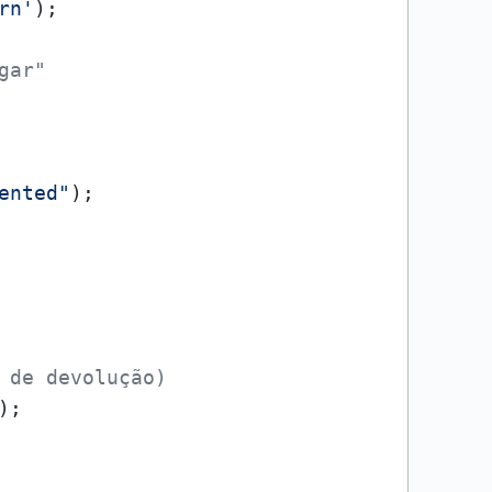
rn'
);

gar"
ented"
);

 de devolução)
); 
