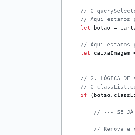
// O querySelect
// Aqui estamos 
let
 botao = cart
// Aqui estamos 
let
 caixaImagem 
// 2. LÓGICA DE 
// O classList.c
if
 (botao.classL
// --- SE JÁ
// Remove a 