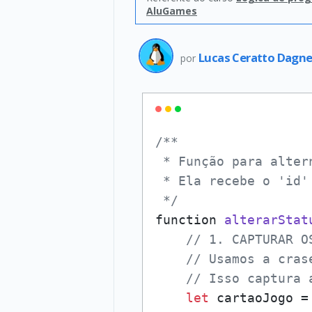
AluGames
Lucas Ceratto Dagn
por
/**

 * Função para alter
 * Ela recebe o 'id'
 */
function 
alterarStat
// 1. CAPTURAR O
// Usamos a cras
// Isso captura 
let
 cartaoJogo =