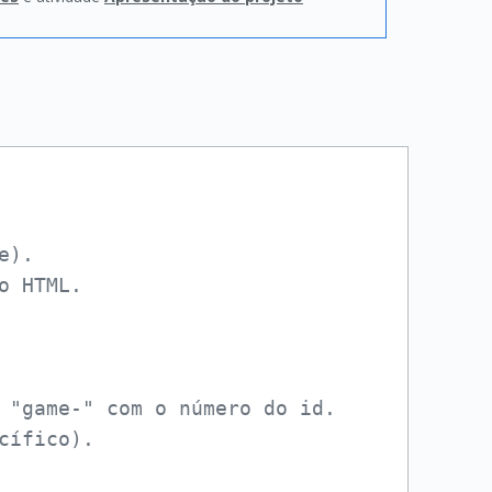
).

 HTML.

 "game-" com o número do id.
cífico).