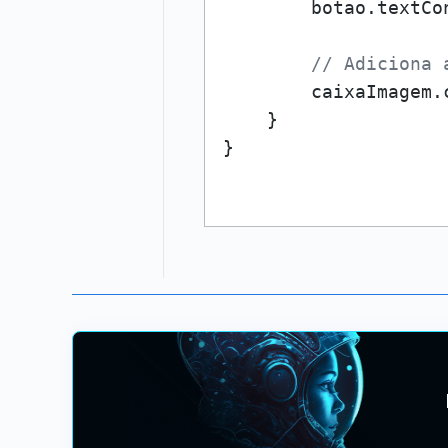
        botao.textCo
// Adiciona 
        caixaImagem.
    }
