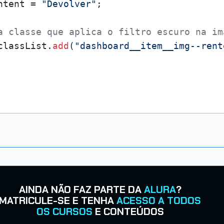
ntent = 
"Devolver"
;

a classe que aplica o filtro escuro na im
classList.
add
(
"dashboard__item__img--rent
AINDA NÃO FAZ PARTE DA
ALURA
?
MATRICULE-SE E TENHA
ACESSO A TODOS
OS CURSOS
E CONTEÚDOS