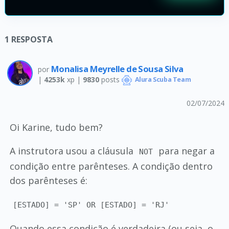
1
RESPOSTA
Monalisa Meyrelle de Sousa Silva
por
|
4253k
xp |
9830
posts
Alura Scuba Team
02/07/2024
Oi Karine, tudo bem?
A instrutora usou a cláusula
para negar a
NOT
condição entre parênteses. A condição dentro
dos parênteses é:
[ESTADO] = 'SP' OR [ESTADO] = 'RJ'
Quando essa condição é verdadeira (ou seja, o