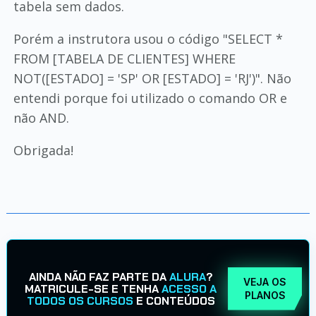
tabela sem dados.
Porém a instrutora usou o código "SELECT *
FROM [TABELA DE CLIENTES] WHERE
NOT([ESTADO] = 'SP' OR [ESTADO] = 'RJ')". Não
entendi porque foi utilizado o comando OR e
não AND.
Obrigada!
AINDA NÃO FAZ PARTE DA
ALURA
?
VEJA OS
MATRICULE-SE E TENHA
ACESSO A
PLANOS
TODOS OS CURSOS
E CONTEÚDOS