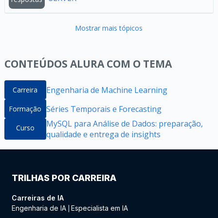
Mostrar mais tópicos
CONTEÚDOS ALURA COM O TEMA
Engenharia de Machine Learning
Carreira
Séries Temporais e Forecasting
Formação
MySQL para Análise de Dados: preparação,
Curso
qualidade e entrega de insights
TRILHAS POR CARREIRA
Carreiras de IA
Engenharia de IA
Especialista em IA
|