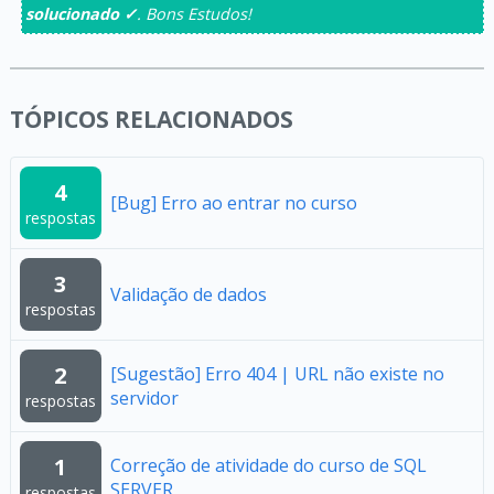
solucionado ✓
. Bons Estudos!
TÓPICOS RELACIONADOS
4
[Bug] Erro ao entrar no curso
respostas
3
Validação de dados
respostas
2
[Sugestão] Erro 404 | URL não existe no
servidor
respostas
1
Correção de atividade do curso de SQL
SERVER
respostas