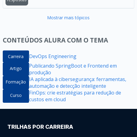
Mostrar mais tópicos
CONTEÚDOS ALURA COM O TEMA
DevOps Engineering
Carreira
Publicando SpringBoot e Frontend em
Artigo
produção
IA aplicada à cibersegurança: ferramentas,
Formação
automação e detecção inteligente
FinOps: crie estratégias para redução de
Curso
custos em cloud
TRILHAS POR CARREIRA