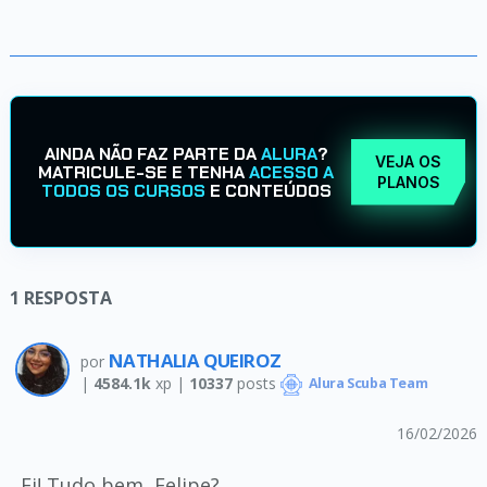
AINDA NÃO FAZ PARTE DA
ALURA
?
VEJA OS
MATRICULE-SE E TENHA
ACESSO A
PLANOS
TODOS OS CURSOS
E CONTEÚDOS
1
RESPOSTA
NATHALIA QUEIROZ
por
|
4584.1k
xp |
10337
posts
Alura Scuba Team
16/02/2026
Ei! Tudo bem, Felipe?