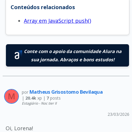
Conteúdos relacionados
Array em JavaScript push()
Conte com o apoio da comunidade Alura na
sua jornada. Abraços e bons estudos!
Matheus Grisostomo Bevilaqua
por
|
20.4k
xp |
7
posts
Estagiário - Noc tier II
23/03/2026
Oi, Lorena!