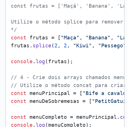
const frutas = ['Maçã', 'Banana', 'La
Utilize o método splice para remover 
*/
const
 frutas = [
"Maça"
, 
"Banana"
, 
"La
frutas.
splice
(
2
, 
2
, 
"Kiwi"
, 
"Pessego"
console
.
log
(frutas);

// 4 - Crie dois arrays chamados menu
// Utilize o método concat para criar
const
 menuPrincipal = [
"Bife a cavalo
const
 menuDeSobremesas = [
"PetitGatui
const
 menuCompleto = menuPrincipal.
co
console
.
log