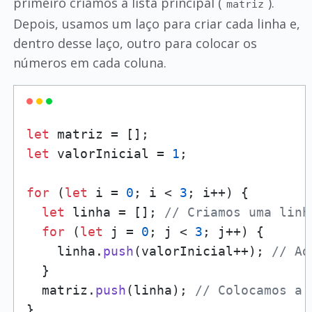
primeiro criamos a lista principal (
).
matriz
Depois, usamos um laço para criar cada linha e,
dentro desse laço, outro para colocar os
números em cada coluna.
let
let
 valorInicial = 
1
;

for
 (
let
 i = 
0
; i < 
3
; i++) {

let
 linha = []; 
// Criamos uma linh
for
 (
let
 j = 
0
; j < 
3
; j++) {

    linha.
push
(valorInicial++); 
// Ad
  }

  matriz.
push
(linha); 
// Colocamos a 
}
