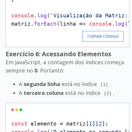
console
.
log
(
'Visualização da Matriz:'
matriz.
forEach
(
linha
 =>
console
.
log
COPIAR CÓDIGO
Exercício 6: Acessando Elementos
Em JavaScript, a contagem dos índices começa
sempre no
0
. Portanto:
A
segunda linha
está no índice
.
[1]
A
terceira coluna
está no índice
.
[2]
const
 elemento = matriz[
1
][
2
console
.
log
(
'O elemento na segunda li