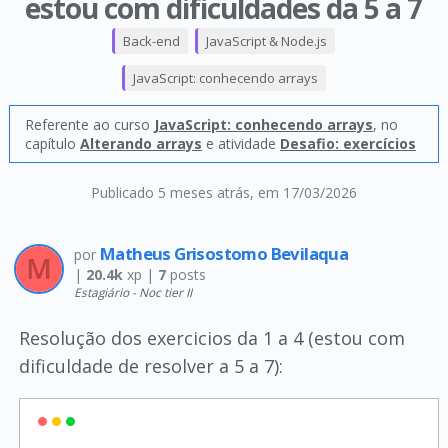
estou com dificuldades da 5 a 7
Back-end
JavaScript & Node.js
JavaScript: conhecendo arrays
Referente ao curso
JavaScript: conhecendo arrays
, no
capítulo
Alterando arrays
e atividade
Desafio: exercícios
Publicado 5 meses atrás
, em 17/03/2026
Matheus Grisostomo Bevilaqua
por
|
20.4k
xp |
7
posts
Estagiário - Noc tier II
Resolução dos exercicios da 1 a 4 (estou com
dificuldade de resolver a 5 a 7):