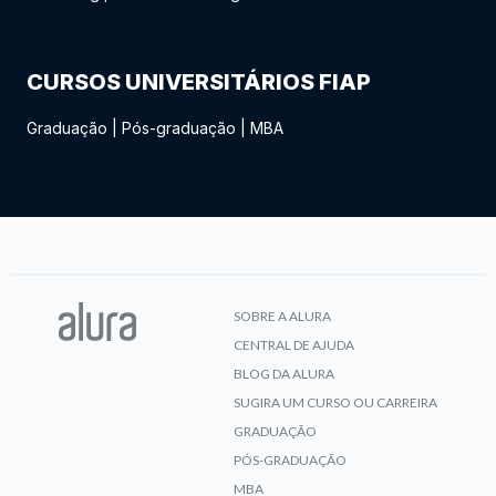
CURSOS UNIVERSITÁRIOS FIAP
Graduação
|
Pós-graduação
|
MBA
SOBRE A ALURA
CENTRAL DE AJUDA
BLOG DA ALURA
SUGIRA UM CURSO OU CARREIRA
GRADUAÇÃO
PÓS-GRADUAÇÃO
MBA