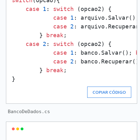
switch
(opcao){

case
1
: 
switch
 (opcao2) {

case
1
: arquivo.Salvar();
case
2
: arquivo.Recuperar
        } 
break
;

case
2
: 
switch
 (opcao2) {

case
1
: banco.Salvar(); 
b
case
2
: banco.Recuperar()
        } 
break
;

COPIAR CÓDIGO
BancoDeDados.cs