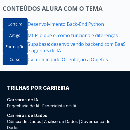
CONTEÚDOS ALURA COM O TEMA
Desenvolvimento Back-End Python
Carreira
MCP: o que é, como funciona e diferenças
Artigo
Supabase: desenvolvendo backend com BaaS
Formação
e agentes de IA
C#: dominando Orientação a Objetos
Curso
TRILHAS POR CARREIRA
Carreiras de IA
Engenharia de IA
Especialista em IA
|
Carreiras de Dados
Ciência de Dados
Análise de Dados
Governança de
|
|
Dados