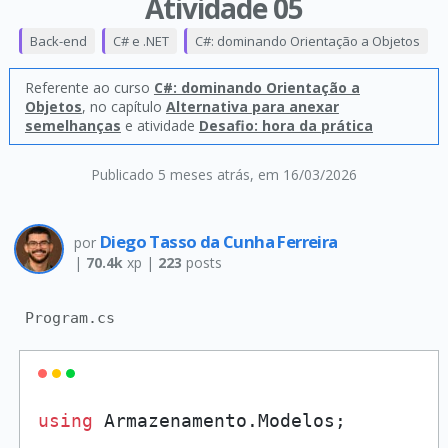
Atividade 05
Back-end
C# e .NET
C#: dominando Orientação a Objetos
Referente ao curso
C#: dominando Orientação a
Objetos
, no capítulo
Alternativa para anexar
semelhanças
e atividade
Desafio: hora da prática
Publicado 5 meses atrás
, em 16/03/2026
Diego Tasso da Cunha Ferreira
por
|
70.4k
xp |
223
posts
Program.cs
using
 Armazenamento.Modelos;
