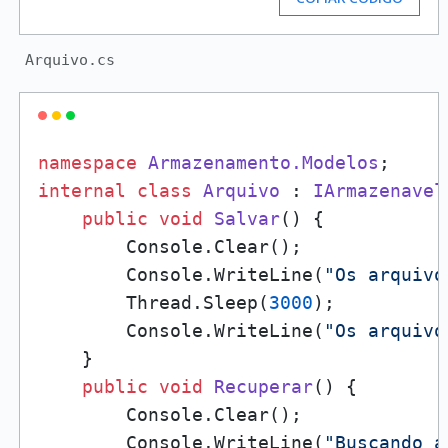
Arquivo.cs
namespace
Armazenamento.Modelos
internal
class
Arquivo
 : 
IArmazenavel
public
void
Salvar
()
 {

        Console.Clear();

        Console.WriteLine(
"Os arquivo
        Thread.Sleep(
3000
);

        Console.WriteLine(
"Os arquivo
    }

public
void
Recuperar
()
 {

        Console.Clear();

        Console.WriteLine(
"Buscando a