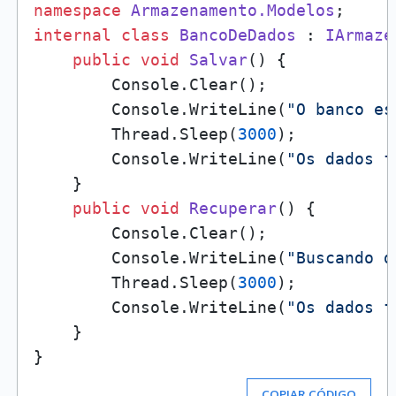
namespace
Armazenamento.Modelos
internal
class
BancoDeDados
 : 
IArmaze
public
void
Salvar
()
 {

        Console.Clear();

        Console.WriteLine(
"O banco es
        Thread.Sleep(
3000
);

        Console.WriteLine(
"Os dados f
    }

public
void
Recuperar
()
 {

        Console.Clear();

        Console.WriteLine(
"Buscando d
        Thread.Sleep(
3000
);

        Console.WriteLine(
"Os dados f
    }

COPIAR CÓDIGO