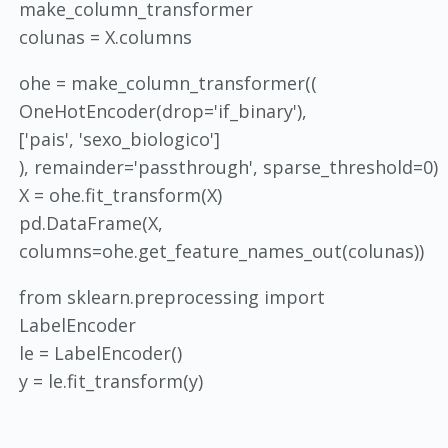
make_column_transformer
colunas = X.columns
ohe = make_column_transformer((
OneHotEncoder(drop='if_binary'),
['pais', 'sexo_biologico']
), remainder='passthrough', sparse_threshold=0)
X = ohe.fit_transform(X)
pd.DataFrame(X,
columns=ohe.get_feature_names_out(colunas))
from sklearn.preprocessing import
LabelEncoder
le = LabelEncoder()
y = le.fit_transform(y)