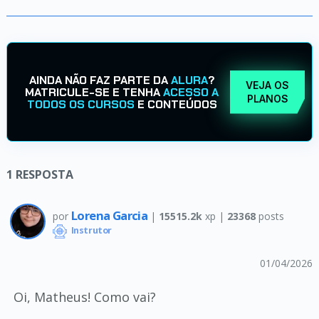
AINDA NÃO FAZ PARTE DA
ALURA
?
VEJA OS
MATRICULE-SE E TENHA
ACESSO A
PLANOS
TODOS OS CURSOS
E CONTEÚDOS
1
RESPOSTA
Lorena Garcia
por
|
15515.2k
xp |
23368
posts
Instrutor
01/04/2026
Oi, Matheus! Como vai?