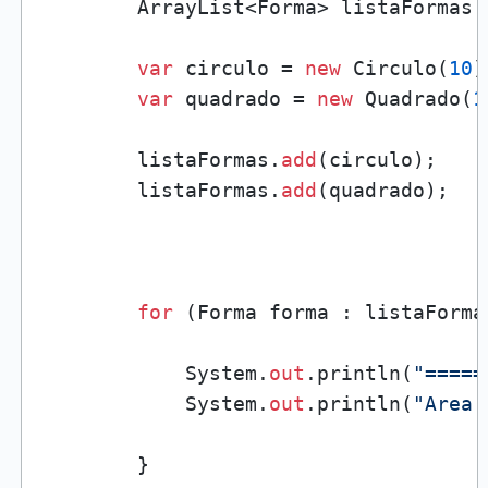
        ArrayList<Forma> listaFormas 
var
 circulo = 
new
 Circulo(
10
)
var
 quadrado = 
new
 Quadrado(
1
        listaFormas.
add
(circulo);

        listaFormas.
add
(quadrado);

for
 (Forma forma : listaFormas
            System.
out
.println(
"=====
            System.
out
.println(
"Area:
        }
