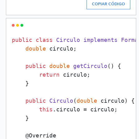
COPIAR CÓDIGO
public
class
Circulo
implements
Forma
double
 circulo;

public
double
getCirculo
()
 {

return
 circulo;

    }

public
Circulo
(
double
 circulo
)
 {

this
.circulo = circulo;

    }

    @Override
