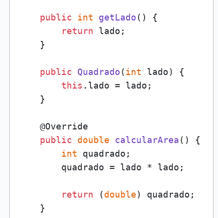
public
int
getLado
()
 {

return
 lado;

    }

public
Quadrado
(
int
 lado
)
 {

this
.lado = lado;

    }

    @Override

public
double
calcularArea
()
 {

int
 quadrado;

        quadrado = lado * lado;

return
 (
double
) quadrado;

    }
