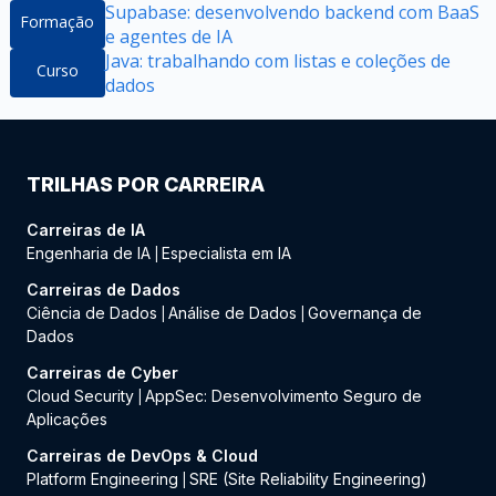
Supabase: desenvolvendo backend com BaaS
Formação
e agentes de IA
Java: trabalhando com listas e coleções de
Curso
dados
TRILHAS POR CARREIRA
Carreiras de IA
Engenharia de IA
Especialista em IA
|
Carreiras de Dados
Ciência de Dados
Análise de Dados
Governança de
|
|
Dados
Carreiras de Cyber
Cloud Security
AppSec: Desenvolvimento Seguro de
|
Aplicações
Carreiras de DevOps & Cloud
Platform Engineering
SRE (Site Reliability Engineering)
|