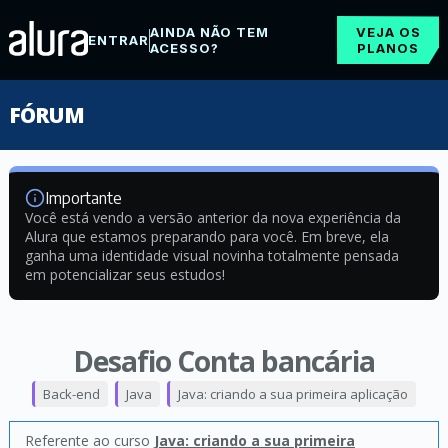
AINDA NÃO TEM
VEJA OS
ENTRAR
ACESSO?
PLANOS
FÓRUM
Importante
Você está vendo a versão anterior da nova experiência da
Alura que estamos preparando para você. Em breve, ela
ganha uma identidade visual novinha totalmente pensada
em potencializar seus estudos!
Desafio Conta bancária
Back-end
Java
Java: criando a sua primeira aplicação
Referente ao curso
Java: criando a sua primeira