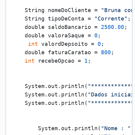
    String nomeDoCliente = 
"Bruna cou
    String tipoDeConta = 
"Corrente"
;

    double saldoBancario = 
2500.00
;

    double valoraSaque = 
0
;

int
 valordDepsoito = 
0
;

    double faturaCaratao = 
800
;

int
 recebeOpcao = 
1
;

    System.out.println(
"*************
    System.out.println(
"Dados iniciai
    System.out.println(
"*************
        System.out.println(
"Nome : "
 