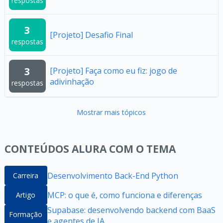
respostas
3
[Projeto] Desafio Final
respostas
3
[Projeto] Faça como eu fiz: jogo de
adivinhação
respostas
Mostrar mais tópicos
CONTEÚDOS ALURA COM O TEMA
Desenvolvimento Back-End Python
Carreira
MCP: o que é, como funciona e diferenças
Artigo
Supabase: desenvolvendo backend com BaaS
Formação
e agentes de IA