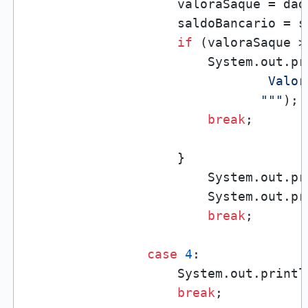
                    valoraSaque = dad
                    saldoBancario = s
if
 (valoraSaque >
                        System.out.pr
                                Valor
                               """
);

break
;

                    }

                        System.out.pr
                        System.out.pr
break
;

case
4
:

                    System.out.printl
break
;
