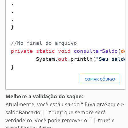
.

.

.

}

//No final do arquivo
private
static
void
consultarSaldo
(
do
        System.
out
.println(
"Seu saldo
COPIAR CÓDIGO
Melhore a validação do saque:
Atualmente, você está usando "if (valoraSaque >
saldoBancario || true)" que sempre será
verdadeiro. Você pode remover o "|| true" e