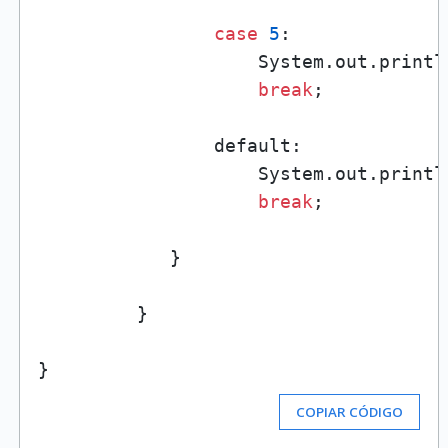
case
5
:

                    System.out.printl
break
;

                default:

                    System.out.printl
break
;

            }

         }

COPIAR CÓDIGO