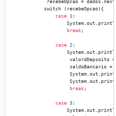
             recebeOpcao = dados.nextI
            switch (recebeOpcao){

case
1
:

                    System.out.printl
break
;

case
2
:

                    System.out.printl
                     valordDepsoito =
                     saldoBancario = 
                     System.out.print
                     System.out.print
break
;

case
3
:

                    System.out.printl