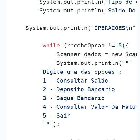
        System.out.println(
"Tipo de c
        System.out.println(
"Saldo Do 
    System.out.println(
"OPERACOES\n"
)
while
 (recebeOpcao != 
5
){

             Scanner dados = new Scan
             System.out.println(
"""

         Digite uma das opcoes : 

         1 - Consultar Saldo

         2 - Deposito Bancario 

         3 - Saque Bancario

         4 - Consultar Valor Da Fatura
         5 - Sair

         """
);
