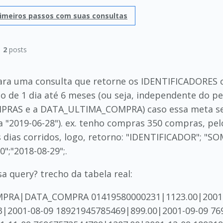
imeiros passos com suas consultas
|
2
posts
ara uma consulta que retorne os IDENTIFICADORES
o de 1 dia até 6 meses (ou seja, independente do pe
RAS e a DATA_ULTIMA_COMPRA) caso essa meta seja
 a "2019-06-28"). ex. tenho compras 350 compras, pel
ois dias corridos, logo, retorno: "IDENTIFICADOR"
";"2018-08-29";.
sa query? trecho da tabela real:
RA|DATA_COMPRA 01419580000231|1123.00|2001-0
3|2001-08-09 18921945785469|899.00|2001-09-09 76