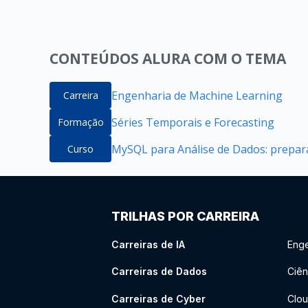
CONTEÚDOS ALURA COM O TEMA
Engenharia de Machine Learning
Carreira
Séries Temporais e Forecasting
Formação
MySQL para Análise de Dados: prepara
Curso
TRILHAS POR CARREIRA
Carreiras de IA
Enge
Carreiras de Dados
Ciên
Carreiras de Cyber
Clou