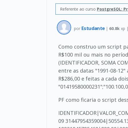
Referente ao curso
PostgreSQL: Pr
Estudante
por
|
60.8k
xp 
Como construo um script p
R$100 mil ou mais no períod
(IDENTIFICADOR, SOMA COMP
entre as datas "1991-08-12"
R$286,00 e feitas a cada d
"01419580000231";"100.100,00
PF como ficaria o script des
IDENTIFICADOR|VALOR_COMP
09 31447954359004|50554.1