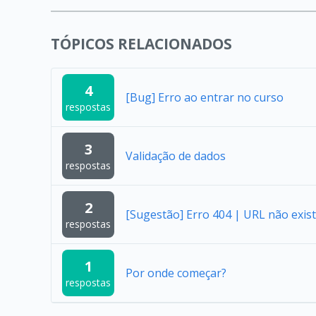
TÓPICOS RELACIONADOS
4
[Bug] Erro ao entrar no curso
respostas
3
Validação de dados
respostas
2
[Sugestão] Erro 404 | URL não exist
respostas
1
Por onde começar?
respostas