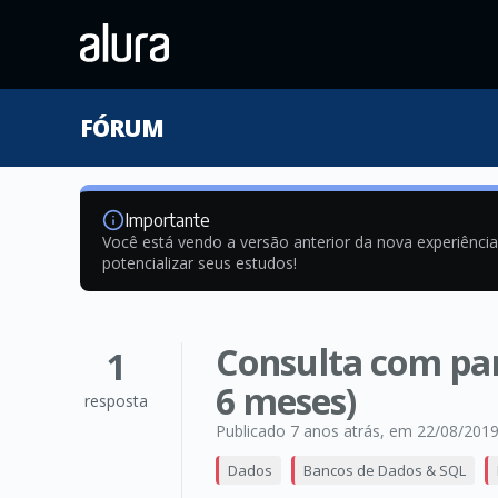
FÓRUM
Importante
Você está vendo a versão anterior da nova experiênci
potencializar seus estudos!
Consulta com par
1
6 meses)
resposta
Publicado 7 anos atrás
, em 22/08/201
Dados
Bancos de Dados & SQL