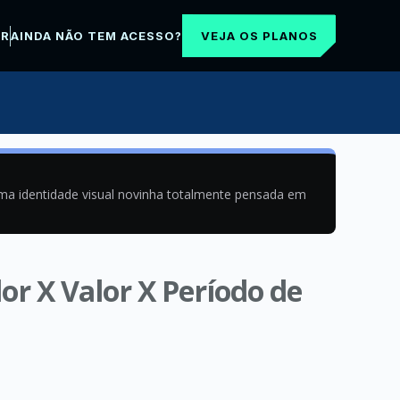
VEJA OS PLANOS
AR
AINDA NÃO TEM ACESSO?
uma identidade visual novinha totalmente pensada em
or X Valor X Período de