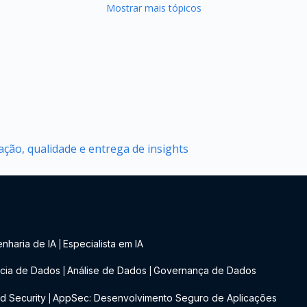
Mostrar mais tópicos
ção, qualidade e entrega de insights
nharia de IA
Especialista em IA
|
cia de Dados
Análise de Dados
Governança de Dados
|
|
d Security
AppSec: Desenvolvimento Seguro de Aplicações
|