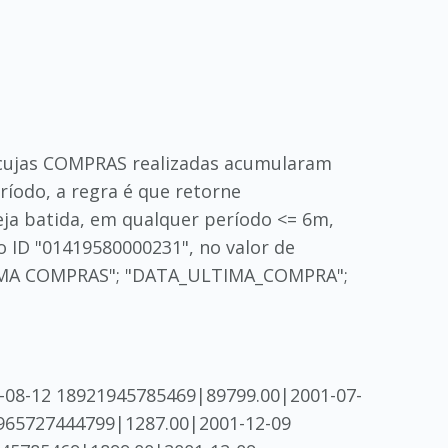
 cujas COMPRAS realizadas acumularam
ríodo, a regra é que retorne
 batida, em qualquer período <= 6m,
o ID "01419580000231", no valor de
; "SOMA COMPRAS"; "DATA_ULTIMA_COMPRA";
8-12 18921945785469|89799.00|2001-07-
965727444799|1287.00|2001-12-09