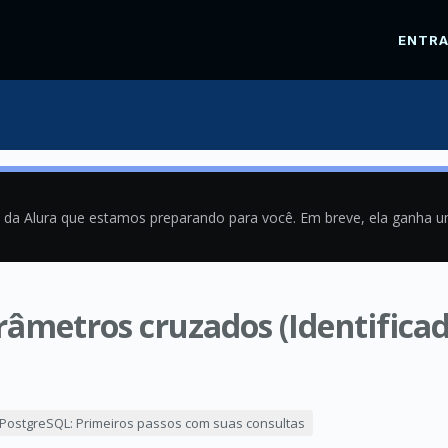
ENTR
a da Alura que estamos preparando para você. Em breve, ela ganha 
âmetros cruzados (Identificad
9
PostgreSQL: Primeiros passos com suas consultas