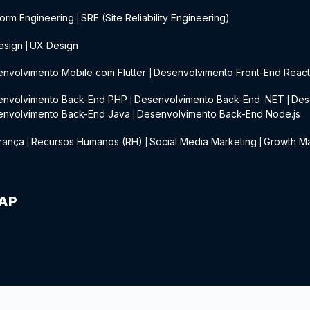
form Engineering
SRE (Site Reliability Engineering)
|
esign
UX Design
|
nvolvimento Mobile com Flutter
Desenvolvimento Front-End Reac
|
envolvimento Back-End PHP
Desenvolvimento Back-End .NET
Des
|
|
envolvimento Back-End Java
Desenvolvimento Back-End Node.js
|
rança
Recursos Humanos (RH)
Social Media Marketing
Growth Ma
|
|
|
IAP