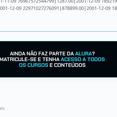
1-11-09 76967572544799|1287.00|2001-12-09 18921
001-12-09 22971027276091|878899.00|2001-12-09 1
AINDA NÃO FAZ PARTE DA
ALURA
?
MATRICULE-SE E TENHA
ACESSO A TODOS
OS CURSOS
E CONTEÚDOS
sts