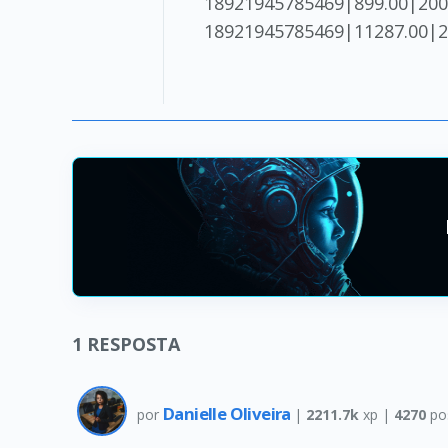
18921945785469|899.00|200
18921945785469|11287.00|2
1
RESPOSTA
Danielle Oliveira
por
|
2211.7k
xp |
4270
po