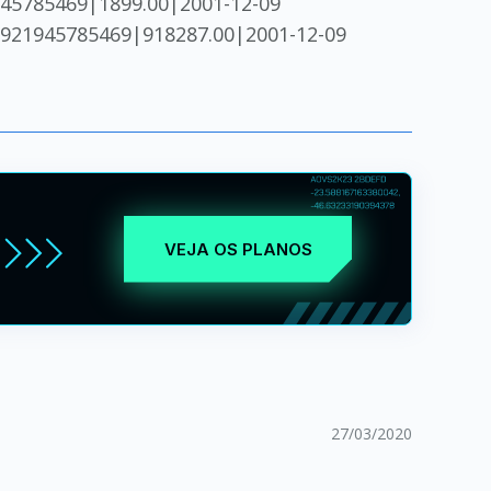
945785469|1899.00|2001-12-09
8921945785469|918287.00|2001-12-09
VEJA OS PLANOS
27/03/2020