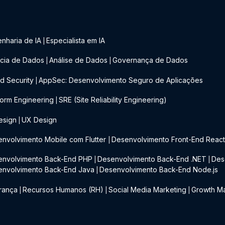
nharia de IA
Especialista em IA
|
cia de Dados
Análise de Dados
Governança de Dados
|
|
d Security
AppSec: Desenvolvimento Seguro de Aplicações
|
form Engineering
SRE (Site Reliability Engineering)
|
esign
UX Design
|
nvolvimento Mobile com Flutter
Desenvolvimento Front-End Reac
|
envolvimento Back-End PHP
Desenvolvimento Back-End .NET
Des
|
|
envolvimento Back-End Java
Desenvolvimento Back-End Node.js
|
rança
Recursos Humanos (RH)
Social Media Marketing
Growth Ma
|
|
|