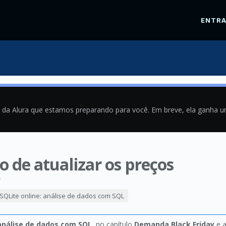
ENTR
a da Alura que estamos preparando para você. Em breve, ela ganha 
o de atualizar os preços
4
SQLite online: análise de dados com SQL
 análise de dados com SQL
, no capítulo
Demanda Black Friday
e a