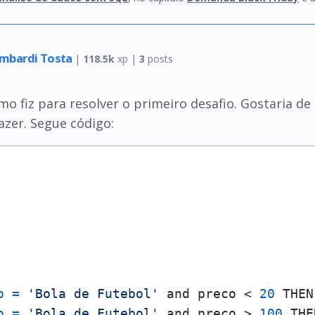
ombardi Tosta
|
118.5k
xp |
3
posts
o fiz para resolver o primeiro desafio. Gostaria de
azer. Segue código:
o
=
'Bola de Futebol'
 and preco < 
20
 THEN
o
=
'Bola de Futebol'
 and preco > 
100
 THE