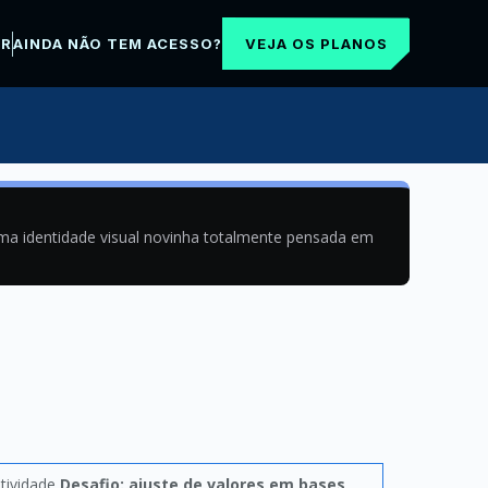
VEJA OS PLANOS
AR
AINDA NÃO TEM ACESSO?
uma identidade visual novinha totalmente pensada em
tividade
Desafio: ajuste de valores em bases