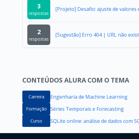
3
[Projeto] Desafio: ajuste de valore
respostas
2
[Sugestão] Erro 404 | URL não exist
respostas
CONTEÚDOS ALURA COM O TEMA
Engenharia de Machine Learning
Carreira
Séries Temporais e Forecasting
Formação
SQLite online: análise de dados com S
Curso