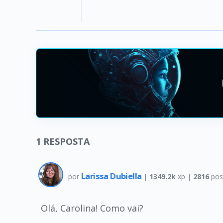
1
RESPOSTA
Larissa Dubiella
por
|
1349.2k
xp |
2816
pos
Olá, Carolina! Como vai?