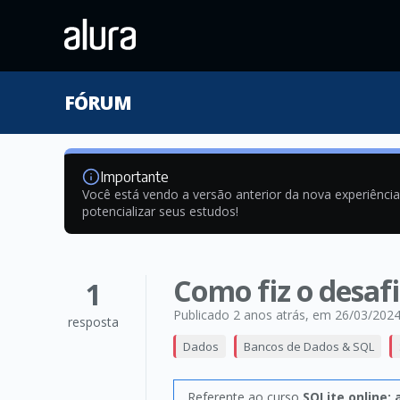
FÓRUM
Importante
Você está vendo a versão anterior da nova experiênci
potencializar seus estudos!
Como fiz o desafi
1
Publicado 2 anos atrás
, em 26/03/202
resposta
Dados
Bancos de Dados & SQL
Referente ao curso
SQLite online: