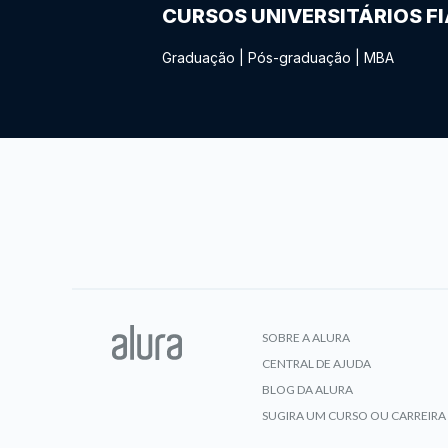
CURSOS UNIVERSITÁRIOS F
Graduação
|
Pós-graduação
|
MBA
SOBRE A ALURA
CENTRAL DE AJUDA
BLOG DA ALURA
SUGIRA UM CURSO OU CARREIRA