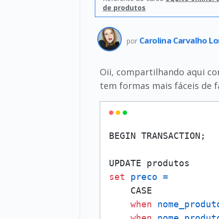
de produtos
Carolina Carvalho L
por
Oii, compartilhando aqui com
tem formas mais fáceis de f
BEGIN TRANSACTION;

set
preco
=
    CASE

when
nome_produt
when
nome_produt