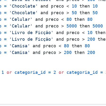
o
=
'Chocolate'
 and preco < 
10
 then 
10
o
=
'Chocolate'
 and preco > 
50
 then 
50
o
=
'Celular'
 and preco < 
80
 then 
80
o
=
'Celular'
 and preco > 
5000
 then 
5000
o
=
'Livro de Ficção'
 and preco < 
10
 then
o
=
'Livro de Ficção'
 and preco > 
200
 the
o
=
'Camisa'
 and preco < 
80
 then 
80
o
=
'Camisa'
 and preco > 
200
 then 
200
1
or
categoria_id
=
2
or
categoria_id
=