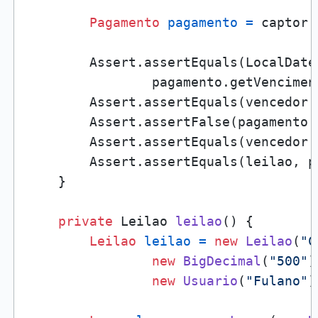
Pagamento
pagamento
=
 captor.
        Assert.assertEquals(LocalDate
                pagamento.getVenciment
        Assert.assertEquals(vencedor.
        Assert.assertFalse(pagamento.g
        Assert.assertEquals(vencedor.
        Assert.assertEquals(leilao, p
    }

private
 Leilao 
leilao
()
 {

Leilao
leilao
=
new
Leilao
(
"C
new
BigDecimal
(
"500"
)
new
Usuario
(
"Fulano"
)