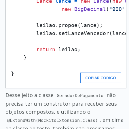
Lance
lance
=
new
Lance
(
new
U
new
BigDecimal
(
"900"
)
        leilao.propoe(lance);

        leilao.setLanceVencedor(lance)
return
 leilao;

    }

}
COPIAR CÓDIGO
Desse jeito a classe
não
GeradorDePagamento
precisa ter um construtor para receber seus
objetos compostos, e utilizando o
, em cima
@ExtendWith(MockitoExtension.class)
da classe de teste, também não precisamos