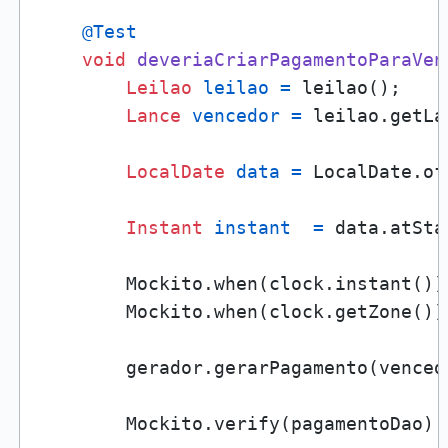
@Test
void
deveriaCriarPagamentoParaVen
Leilao
leilao
=
 leilao();

Lance
vencedor
=
 leilao.getLa
LocalDate
data
=
 LocalDate.of
Instant
instant
=
 data.atSta
        Mockito.when(clock.instant())
        Mockito.when(clock.getZone())
        gerador.gerarPagamento(vencedo
        Mockito.verify(pagamentoDao).