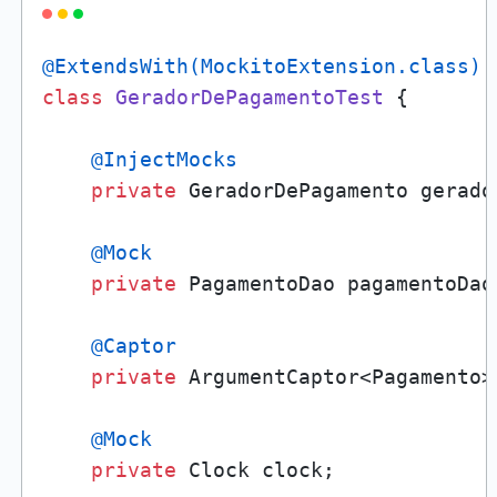
@ExtendsWith(MockitoExtension.class)
class
GeradorDePagamentoTest
 {

@InjectMocks
private
 GeradorDePagamento gerador
@Mock
private
 PagamentoDao pagamentoDao;
@Captor
private
 ArgumentCaptor<Pagamento> 
@Mock
private
 Clock clock;
