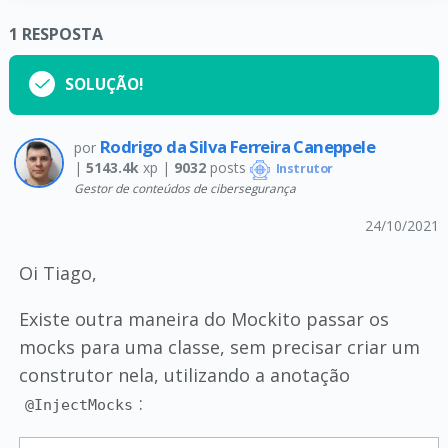
1
RESPOSTA
SOLUÇÃO!
Rodrigo da Silva Ferreira Caneppele
por
|
5143.4k
xp |
9032
posts
Instrutor
Gestor de conteúdos de cibersegurança
24/10/2021
Oi Tiago,
Existe outra maneira do Mockito passar os
mocks para uma classe, sem precisar criar um
construtor nela, utilizando a anotação
:
@InjectMocks