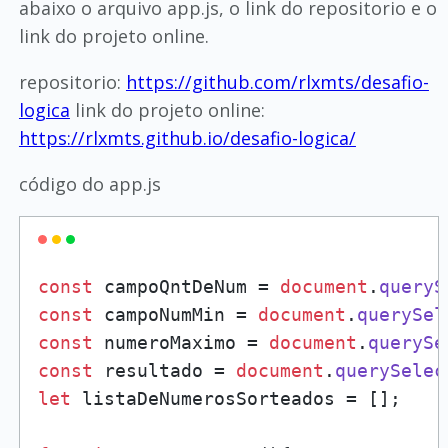
abaixo o arquivo app.js, o link do repositorio e o
link do projeto online.
repositorio:
https://github.com/rlxmts/desafio-
logica
link do projeto online:
https://rlxmts.github.io/desafio-logica/
código do app.js
const
 campoQntDeNum = 
document
.
queryS
const
 campoNumMin = 
document
.
querySel
const
 numeroMaximo = 
document
.
querySe
const
 resultado = 
document
.
querySelec
let
 listaDeNumerosSorteados = [];
