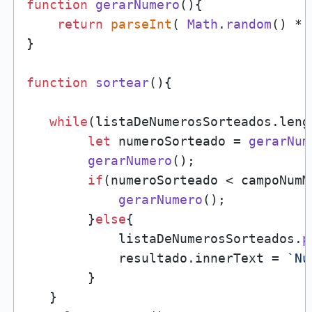
function
gerarNumero
(
){

return
parseInt
( 
Math
.
random
() * 
}

function
sortear
(
){

while
(listaDeNumerosSorteados.
leng
let
 numeroSorteado = 
gerarNum
gerarNumero
();

if
(numeroSorteado < campoNumM
gerarNumero
();

        }
else
{

            listaDeNumerosSorteados.
p
            resultado.
innerText
 = 
`Nú
        }

   }    
