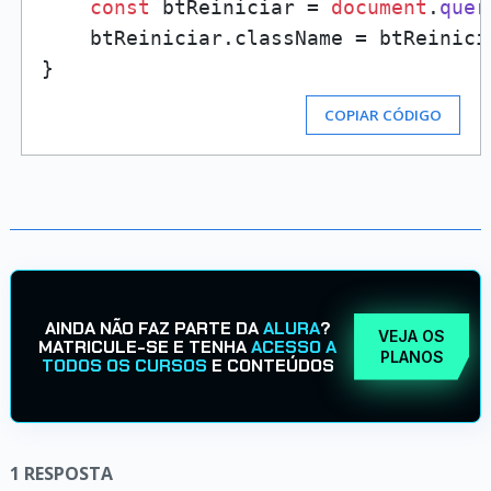
const
 btReiniciar = 
document
.
quer
    btReiniciar.
className
 = btReinici
COPIAR CÓDIGO
AINDA NÃO FAZ PARTE DA
ALURA
?
VEJA OS
MATRICULE-SE E TENHA
ACESSO A
PLANOS
TODOS OS CURSOS
E CONTEÚDOS
1
RESPOSTA