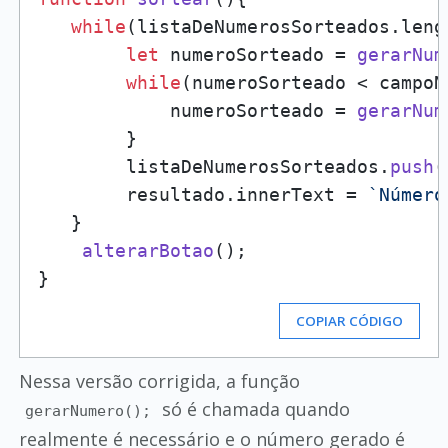
while
(listaDeNumerosSorteados.
leng
let
 numeroSorteado = 
gerarNum
while
(numeroSorteado < campoN
            numeroSorteado = 
gerarNum
        }

        listaDeNumerosSorteados.
push
(
        resultado.
innerText
 = 
`Número
   }    

alterarBotao
();

COPIAR CÓDIGO
Nessa versão corrigida, a função
só é chamada quando
gerarNumero();
realmente é necessário e o número gerado é