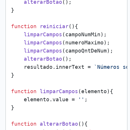
alterarBotao
();

}

function
reiniciar
(
){

limparCampos
(campoNumMin);

limparCampos
(numeroMaximo);

limparCampos
(campoQntDeNum);

alterarBotao
();

    resultado.
innerText
 = 
`Números so
}

function
limparCampos
(
elemento
){

    elemento.
value
 = 
''
;

}

function
alterarBotao
(
){
