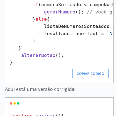
if
(numeroSorteado < campoNumM
gerarNumero
(); 
// você ge
        }
else
{

            listaDeNumerosSorteados.
p
            resultado.
innerText
 = 
`Nú
        }

   }    

alterarBotao
();

COPIAR CÓDIGO
Aqui está uma versão corrigida:
function
sortear
(
){
