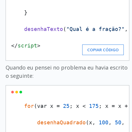
    }

desenhaTexto
(
"Qual é a fração?"
, 
</
script
>
COPIAR CÓDIGO
Quando eu pensei no problema eu havia escrito
o seguinte:
for
(var x = 
25
; x < 
175
; x = x + 
desenhaQuadrado
(x, 
100
, 
50
, '