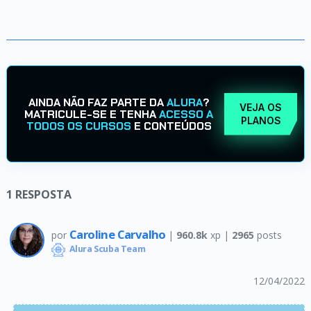
AINDA NÃO FAZ PARTE DA
ALURA
?
VEJA OS
MATRICULE-SE E TENHA
ACESSO A
PLANOS
TODOS OS CURSOS
E CONTEÚDOS
1
RESPOSTA
Caroline Carvalho
por
|
960.8k
xp |
2965
posts
Alura Scuba Team
12/04/2022