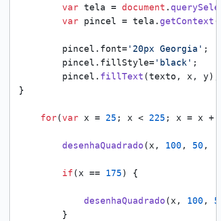
var
 tela = 
document
.
querySele
var
 pincel = tela.
getContext
(
        pincel.
font
=
'20px Georgia'
;

        pincel.
fillStyle
=
'black'
;

        pincel.
fillText
(texto, x, y); 
}

for
(
var
 x = 
25
; x < 
225
; x = x + 
desenhaQuadrado
(x, 
100
, 
50
, 
'
if
(x == 
175
) {

desenhaQuadrado
(x, 
100
, 
5
        }
