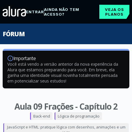
AINDA NÃO TEM
VEJA OS
ENTRAR
ACESSO?
PLANOS
FÓRUM
Importante
Você está vendo a versão anterior da nova experiência da
Alura que estamos preparando para você. Em breve, ela
ganha uma identidade visual novinha totalmente pensada
em potencializar seus estudos!
Aula 09 Frações - Capítulo 2
Back-end
Lógica de programação
JavaScript e HTML: pratique lógica com desenhos, animações e um