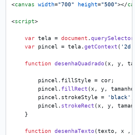
<
canvas
width
=
"700"
height
=
"500"
>
</
ca
<
script
>
var
 tela = 
document
.
querySelector
var
 pincel = tela.
getContext
(
'2d'
function
desenhaQuadrado
(
x, y, ta
        pincel.
fillStyle
 = cor;

        pincel.
fillRect
(x, y, tamanho
        pincel.
strokeStyle
 = 
'black'
;

        pincel.
strokeRect
(x, y, taman
    }

function
desenhaTexto
(
texto, x , 