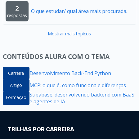
2
O que estudar/ qual área mais procurada.
respostas
Mostrar mais tópicos
CONTEÚDOS ALURA COM O TEMA
Desenvolvimento Back-End Python
Carreira
MCP: o que é, como funciona e diferenças
Artigo
Supabase: desenvolvendo backend com BaaS
Formação
e agentes de IA
TRILHAS POR CARREIRA