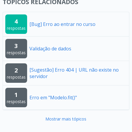
TÓPICOS RELACIONADOS
4
[Bug] Erro ao entrar no curso
respostas
3
Validação de dados
respostas
2
[Sugestão] Erro 404 | URL não existe no
servidor
respostas
1
Erro em "Modelo.fit()"
respostas
Mostrar mais tópicos