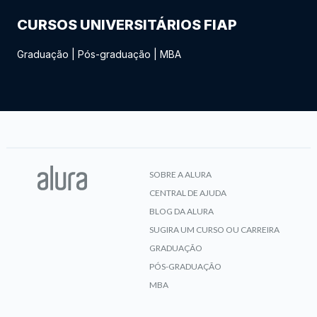
CURSOS UNIVERSITÁRIOS FIAP
Graduação
|
Pós-graduação
|
MBA
SOBRE A ALURA
CENTRAL DE AJUDA
BLOG DA ALURA
SUGIRA UM CURSO OU CARREIRA
GRADUAÇÃO
PÓS-GRADUAÇÃO
MBA