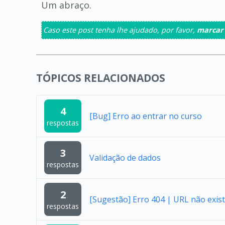
Um abraço.
Caso este post tenha lhe ajudado, por favor,
marcar
TÓPICOS RELACIONADOS
4
[Bug] Erro ao entrar no curso
respostas
3
Validação de dados
respostas
2
[Sugestão] Erro 404 | URL não exist
respostas