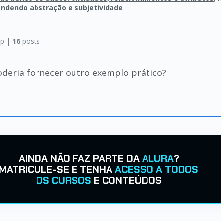
endendo abstração e subjetividade
p |
16
posts
oderia fornecer outro exemplo prático?
AINDA NÃO FAZ PARTE DA
ALURA
?
MATRICULE-SE E TENHA
ACESSO A TODOS
OS CURSOS
E CONTEÚDOS