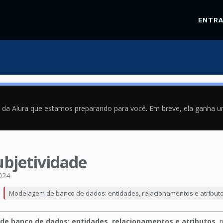
ENTR
a da Alura que estamos preparando para você. Em breve, ela ganha 
ubjetividade
024
Modelagem de banco de dados: entidades, relacionamentos e atribut
e banco de dados: entidades, relacionamentos e atributos
, 