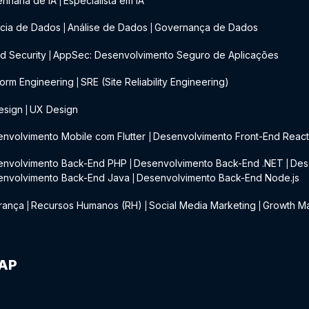
nharia de IA
Especialista em IA
|
cia de Dados
Análise de Dados
Governança de Dados
|
|
d Security
AppSec: Desenvolvimento Seguro de Aplicações
|
form Engineering
SRE (Site Reliability Engineering)
|
esign
UX Design
|
nvolvimento Mobile com Flutter
Desenvolvimento Front-End Reac
|
envolvimento Back-End PHP
Desenvolvimento Back-End .NET
Des
|
|
envolvimento Back-End Java
Desenvolvimento Back-End Node.js
|
rança
Recursos Humanos (RH)
Social Media Marketing
Growth Ma
|
|
|
IAP