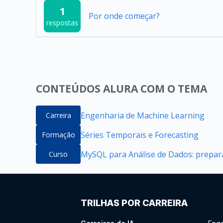
1
Por onde começar?
respostas
CONTEÚDOS ALURA COM O TEMA
Engenharia de Machine Learning
Carreira
Séries Temporais e Forecasting
Formação
MySQL para Análise de Dados: prepara
Curso
TRILHAS POR CARREIRA