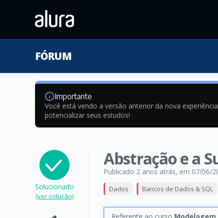
FÓRUM
Importante
Você está vendo a versão anterior da nova experiênci
potencializar seus estudos!
Abstração e a S
Publicado 2 anos atrás
, em 07/06/2
Solucionado
Dados
Bancos de Dados & SQL
(ver solução)
Referente ao curso
Modelagem d