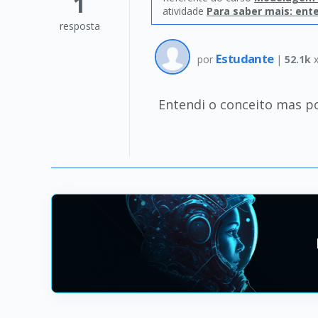
1
atividade
Para saber mais: ent
resposta
Estudante
por
|
52.1k
x
Entendi o conceito mas p