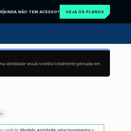
VEJA OS PLANOS
AR
AINDA NÃO TEM ACESSO?
uma identidade visual novinha totalmente pensada em
os
no capítulo
Modelo entidade relacionamento
e