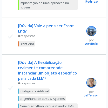
Rodrigo
implantação de uma aplicação na
nuvem
[Dúvida] Vale a pena ser Front-
End?
0
respostas
por
Antônio
Front-end
[Dúvida] A flexibilização
realmente compreende
instanciar um objeto específico
para cada LLM?
0
respostas
Inteligência Artificial
por
Jefferson
Engenharia de LLMs & Agentes
Gemini e Python: orquestrando LLMs