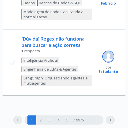
Dados
Bancos de Dados & SQL
Fabricio
Modelagem de dados: aplicando a
normalização
[Dúvida] Regex não funciona
para buscar a ação correta
1
resposta
Inteligência Artificial
por
Engenharia de LLMs & Agentes
Estudante
LangGraph: Orquestrando agentes e
multiagentes
1
2
3
4
5
19975