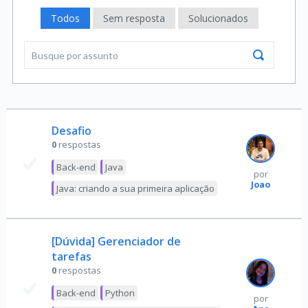
Todos
Sem resposta
Solucionados
Desafio
0
respostas
Back-end
Java
por
Joao
Java: criando a sua primeira aplicação
[Dúvida] Gerenciador de
tarefas
0
respostas
Back-end
Python
por