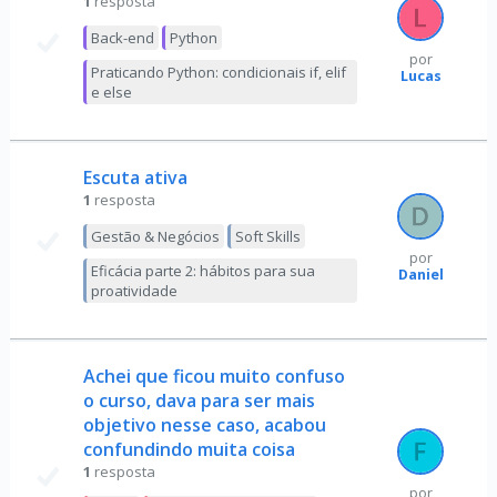
1
resposta
Back-end
Python
por
Praticando Python: condicionais if, elif
Lucas
e else
Escuta ativa
1
resposta
Gestão & Negócios
Soft Skills
por
Eficácia parte 2: hábitos para sua
Daniel
proatividade
Achei que ficou muito confuso
o curso, dava para ser mais
objetivo nesse caso, acabou
confundindo muita coisa
1
resposta
por