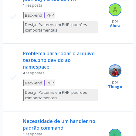
1
resposta
Back-end
PHP
por
Design Patterns em PHP: padrões
Alura
comportamentais
Problema para rodar o arquivo
teste.php devido ao
namespace
4
respostas
por
Back-end
PHP
Thiago
Design Patterns em PHP: padrões
comportamentais
Necessidade de um handler no
padrão command
1
resposta