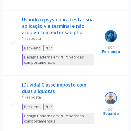
Usando o psysh para testar sua
aplicação via terminal e não
arquivo com extensão php
1
resposta
por
Back-end
PHP
Fernando
Design Patterns em PHP: padrões
comportamentais
[Dúvida] Classe imposto com
duas aliquotas
1
resposta
Back-end
PHP
por
Eduardo
Design Patterns em PHP: padrões
comportamentais