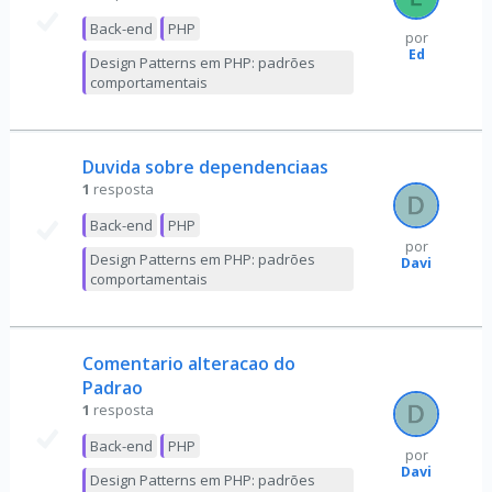
Back-end
PHP
por
Ed
Design Patterns em PHP: padrões
comportamentais
Duvida sobre dependenciaas
1
resposta
Back-end
PHP
por
Design Patterns em PHP: padrões
Davi
comportamentais
Comentario alteracao do
Padrao
1
resposta
Back-end
PHP
por
Davi
Design Patterns em PHP: padrões