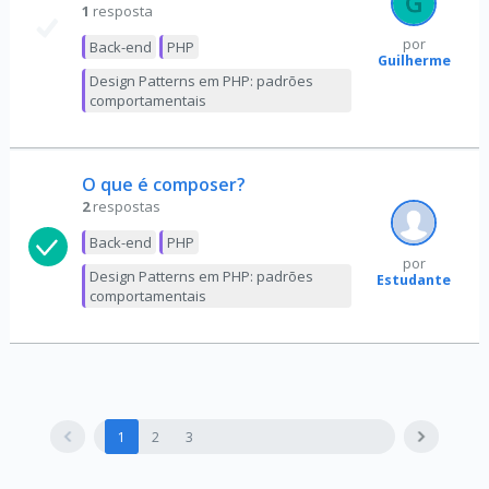
1
resposta
por
Back-end
PHP
Guilherme
Design Patterns em PHP: padrões
comportamentais
O que é composer?
2
respostas
Back-end
PHP
por
Design Patterns em PHP: padrões
Estudante
comportamentais
1
2
3