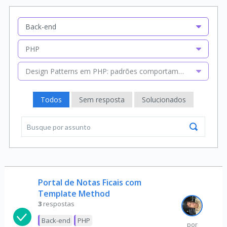
Back-end
PHP
Design Patterns em PHP: padrões comportamentais
Todos
Sem resposta
Solucionados
Portal de Notas Ficais com
Template Method
3
respostas
Back-end
PHP
por