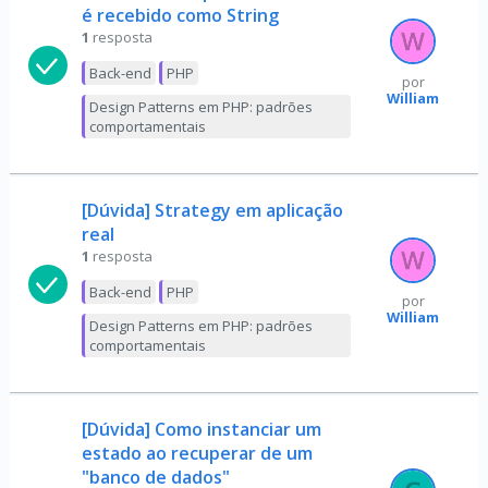
é recebido como String
1
resposta
Back-end
PHP
por
William
Design Patterns em PHP: padrões
comportamentais
[Dúvida] Strategy em aplicação
real
1
resposta
Back-end
PHP
por
William
Design Patterns em PHP: padrões
comportamentais
[Dúvida] Como instanciar um
estado ao recuperar de um
"banco de dados"