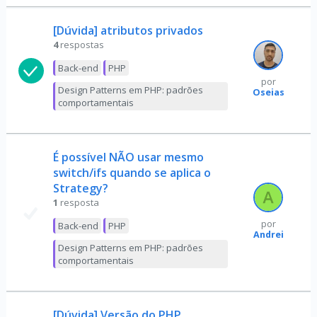
[Dúvida] atributos privados
4
respostas
Back-end
PHP
por
Design Patterns em PHP: padrões
Oseias
comportamentais
É possível NÃO usar mesmo
switch/ifs quando se aplica o
Strategy?
1
resposta
por
Back-end
PHP
Andrei
Design Patterns em PHP: padrões
comportamentais
[Dúvida] Versão do PHP