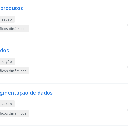
 produtos
lização
áficos dinâmicos
ados
lização
áficos dinâmicos
segmentação de dados
lização
áficos dinâmicos