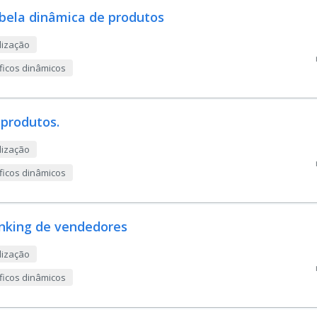
abela dinâmica de produtos
lização
áficos dinâmicos
 produtos.
lização
áficos dinâmicos
ranking de vendedores
lização
áficos dinâmicos