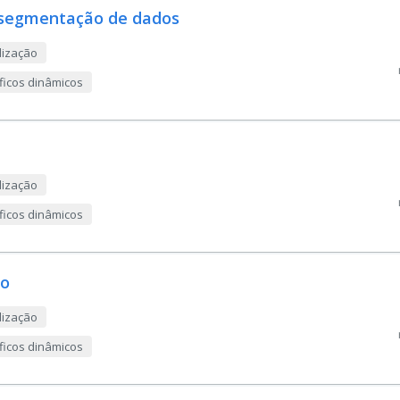
: segmentação de dados
lização
áficos dinâmicos
lização
áficos dinâmicos
so
lização
áficos dinâmicos