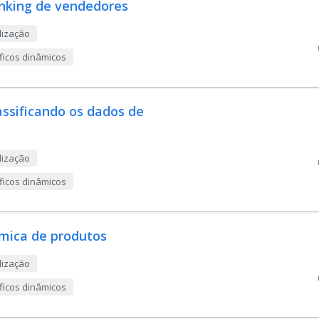
ranking de vendedores
lização
áficos dinâmicos
lassificando os dados de
lização
áficos dinâmicos
âmica de produtos
lização
áficos dinâmicos