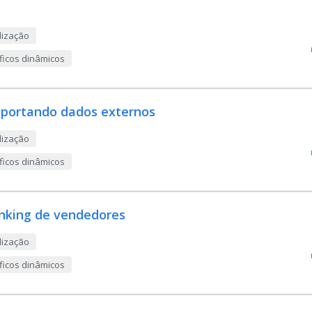
lização
áficos dinâmicos
importando dados externos
lização
áficos dinâmicos
ranking de vendedores
lização
áficos dinâmicos