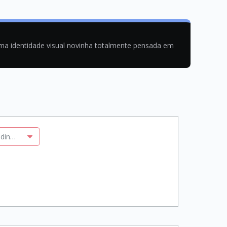
uma identidade visual novinha totalmente pensada em
s dinâmicas e gráficos dinâmicos