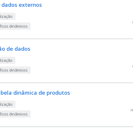
o dados externos
lização
áficos dinâmicos
ão de dados
lização
áficos dinâmicos
Tabela dinâmica de produtos
lização
r
áficos dinâmicos