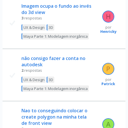
Imagem ocupa o fundo ao invés
do 3d view
3
respostas
UX & Design
3D
por
Henricky
Maya Parte 1: Modelagem inorgânica
não consigo fazer a conta no
autodesk
2
respostas
UX & Design
3D
por
Patrick
Maya Parte 1: Modelagem inorgânica
Nao to conseguindo colocar o
create polygon na minha tela
de front view