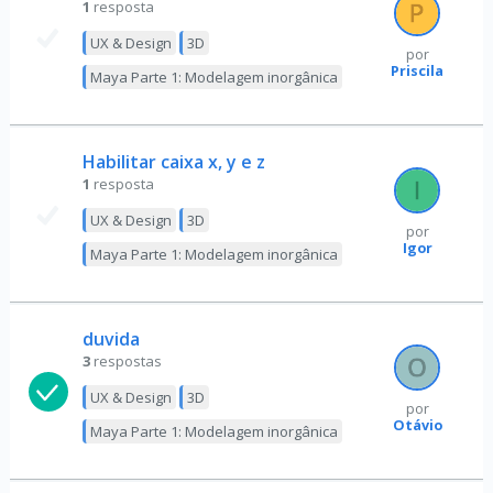
1
resposta
UX & Design
3D
por
Priscila
Maya Parte 1: Modelagem inorgânica
Habilitar caixa x, y e z
1
resposta
UX & Design
3D
por
Igor
Maya Parte 1: Modelagem inorgânica
duvida
3
respostas
UX & Design
3D
por
Otávio
Maya Parte 1: Modelagem inorgânica