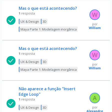
Mas o que está acontecendo?
1
resposta
UX & Design
3D
por
William
Maya Parte 1: Modelagem inorgânica
Mas o que está acontecendo?
1
resposta
UX & Design
3D
por
William
Maya Parte 1: Modelagem inorgânica
Não aparece a função "Insert
Edge Loop"
1
resposta
UX & Design
3D
por
Alexandre