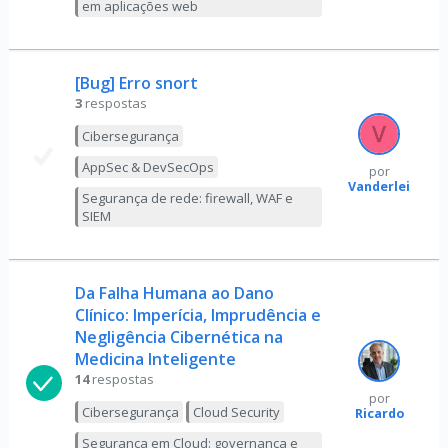
em aplicações web
[Bug] Erro snort
3
respostas
Cibersegurança
AppSec & DevSecOps
por
Vanderlei
Segurança de rede: firewall, WAF e
SIEM
Da Falha Humana ao Dano
Clínico: Imperícia, Imprudência e
Negligência Cibernética na
Medicina Inteligente
14
respostas
por
Cibersegurança
Cloud Security
Ricardo
Segurança em Cloud: governança e