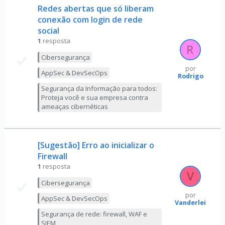
Redes abertas que só liberam
conexão com login de rede
social
1
resposta
Cibersegurança
por
AppSec & DevSecOps
Rodrigo
Segurança da Informação para todos:
Proteja você e sua empresa contra
ameaças cibernéticas
[Sugestão] Erro ao inicializar o
Firewall
1
resposta
Cibersegurança
por
AppSec & DevSecOps
Vanderlei
Segurança de rede: firewall, WAF e
SIEM