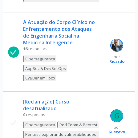
A Atuação do Corpo Clínico no
Enfrentamento dos Ataques
de Engenharia Social na
Medicina Inteligente
16
respostas
por
Cibersegurança
Ricardo
AppSec & DevSecOps
CyBBer em Foco
[Reclamação] Curso
desatualizado
0
respostas
Cibersegurança
Red Team & Pentest
por
Gustavo
Pentest: explorando vulnerabilidades