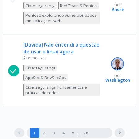
por
Cibersegurança
Red Team & Pentest
André
Pentest: explorando vulnerabilidades
em aplicações web
[Dúvida] Não entendi a questão
de usar o linux agora
2
respostas
Cibersegurança
por
AppSec & DevSecOps
Washington
Cibersegurança: Fundamentos e
práticas de redes
1
2
3
4
5
76