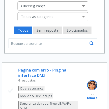
Cibersegurança
Todas as categorias
Todos
Sem resposta
Solucionados
Página com erro - Ping na
interface DMZ
0
respostas
Cibersegurança
por
AppSec & DevSecOps
Ionara
Segurança de rede: firewall, WAF e
SIEM