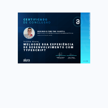
https://cursos.alura.com.br/degree/certificate/68b644dc-f49b-47c5-9745-dc596ecfabd2
SOS
CUR
CERTIFICADO
DE CONCLUSÃO
TypeScript Part 1: Evolving Your
JavaScript
TypeScript parte 2: avançando na
linguagem
RODRIGO FREITAS SUBTIL
Typescript parte 3: mais técnicas e
finalizou 3 cursos da Trilha Alura com carga horária estimada em 32 horas.
boas práticas
Finalizado em 30 de julho de 2025
Trilha Alura
Foram feitas 186 de 186 atividades.
MELHORE SUA EXPERIÊNCIA
DE DESENVOLVIMENTO COM
TYPESCRIPT
Guilherme Silveira
Paulo Silveira
Coordenador
Chief Vision Officer