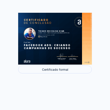
https://cursos.alura.com.br/certificate/da33d8d6-c756-4520-bc57-e6b23b218f68
LAS
AU
CERTIFICADO
DE CONCLUSÃO
Entendendo Facebook Ads
Configurações iniciais
Gerenciador de anúncios
THIAGO BOCCA DA SILVA
Métricas e análises
concluiu o curso online com carga horária estimada em 8 horas.
Bônus
Finalizado em 24 de fevereiro de 2026
ThiagoBocca
Foram feitas 46 de 46 atividades.
Curso
FACEBOOK ADS: CRIANDO
CAMPANHAS DE SUCESSO
Guilherme Silveira
Paulo Silveira
Coordenador
Chief Vision Officer
Certificado formal