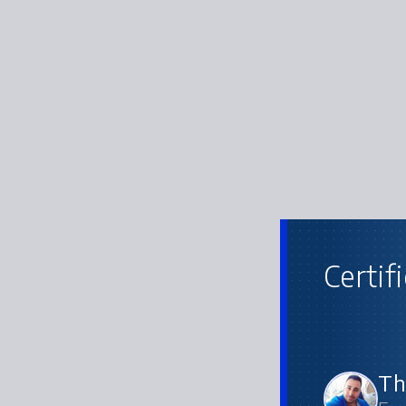
Certif
Th