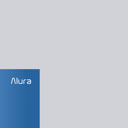
LAS DO CURSO
de sucesso
do Facebook Ads
gurações iniciais
ador de anúncios
tricas e análises
Bônus