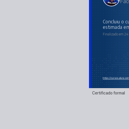
Fac
concluiu o curso online com carga horária
estimada em
Finalizado em 24 
https://cursos.alura.co
Certificado formal