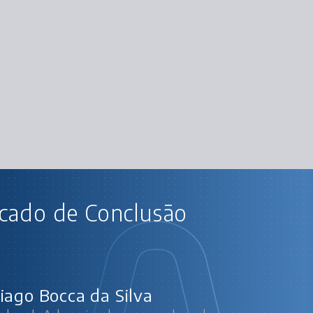
AU
icado de Conclusão
Facebook Ads: criando campanhas 
Entenden
Confi
Gerenci
Mé
iago Bocca da Silva