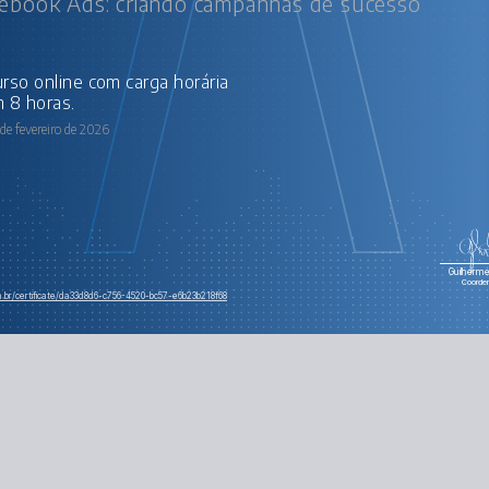
ebook Ads: criando campanhas de sucesso
 8 horas.
de fevereiro de 2026
Guilherme 
Coorde
m.br/certificate/da33d8d6-c756-4520-bc57-e6b23b218f68