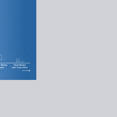
Silveira
Paulo Silveira
nador
Chief Vision Officer