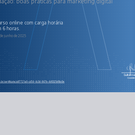
ação: boas práticas para marketing digital
 6 horas.
 de junho de 2025
Guilherme 
Coorde
om.br/certificate/a87721a0-cd54-4c3d-847b-4d6325d6bc0e