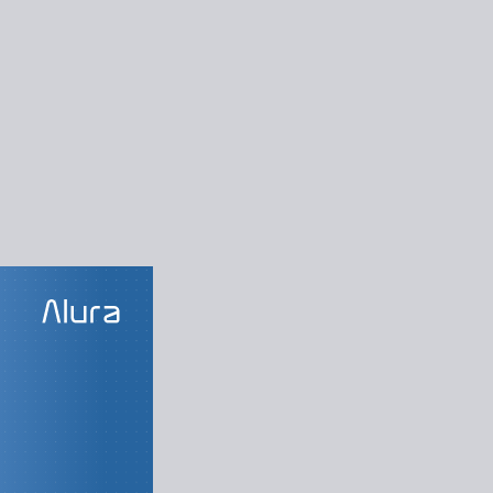
LAS DO CURSO
ng digital
ção de conteúdo?
marketing digital
 redigir um texto
redação de textos