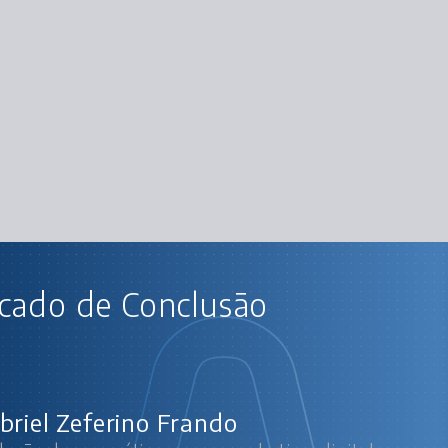
AU
icado de Conclusão
Redação: boas práticas para marketi
O que é produ
Conceitos principais da redação para 
Passos iniciais para
Boas práticas para 
briel Zeferino Frando