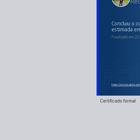
Red
concluiu o curso online com carga horária
estimada em
Finalizado em 22
https://cursos.alura.c
Certificado formal