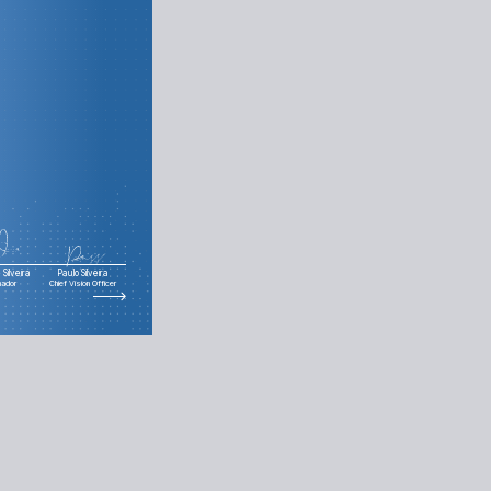
Silveira
Paulo Silveira
nador
Chief Vision Officer