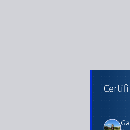
Certif
Ga