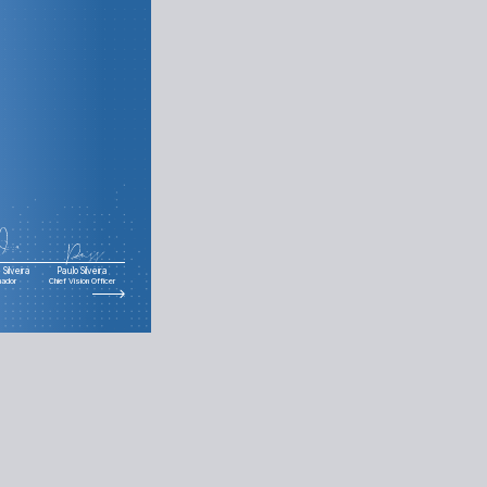
Silveira
Paulo Silveira
nador
Chief Vision Officer