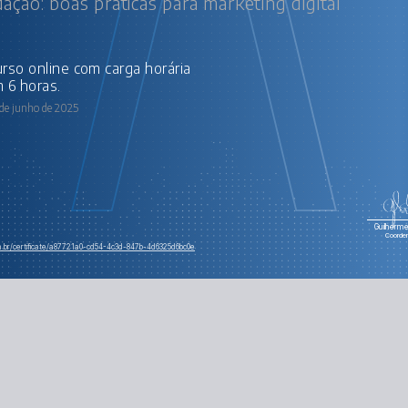
ação: boas práticas para marketing digital
 6 horas.
 de junho de 2025
Guilherme 
Coorde
om.br/certificate/a87721a0-cd54-4c3d-847b-4d6325d6bc0e