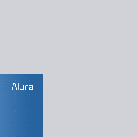
LAS DO CURSO
ng digital
ção de conteúdo?
marketing digital
 redigir um texto
redação de textos