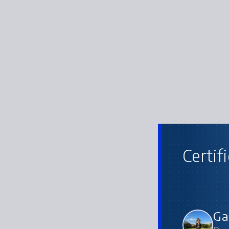
Certif
Ga