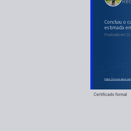
Red
concluiu o curso online com carga horária
estimada em
Finalizado em 22
https://cursos.alura.c
Certificado formal