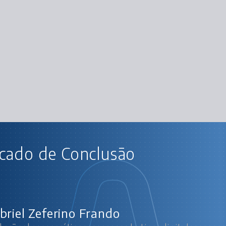
AU
icado de Conclusão
Redação: boas práticas para marketi
O que é produ
Conceitos principais da redação para 
Passos iniciais para
Boas práticas para 
briel Zeferino Frando