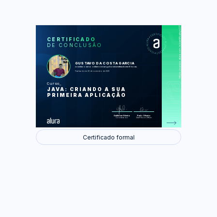
https://cursos.alura.com.br/certificate/c0731ee5-5726-4d27-83e7-40ca1c657a18
LAS
AU
CERTIFICADO
DE CONCLUSÃO
Primeiro programa em Java
Construindo o catálogo de filmes
Controlando o fluxo da aplicação
Consolidando conhecimentos
GUSTAVO DA COSTA GARCIA
concluiu o curso online com carga horária estimada em 8 horas.
Finalizado em 30 de novembro de 2025
Foram feitas 49 de 52 atividades.
Curso
JAVA: CRIANDO A SUA
PRIMEIRA APLICAÇÃO
Guilherme Silveira
Paulo Silveira
Coordenador
Chief Vision Officer
Certificado formal