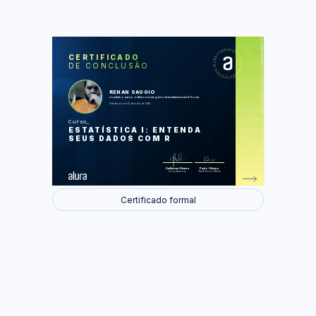
https://cursos.alura.com.br/certificate/6363d46038f0655c6074b941f704868c
LAS
AU
CERTIFICADO
DE CONCLUSÃO
Qual é o tipo do seu dado?
Primeiros passos com R
Média, Mediana e Moda
Praticando: Média, Mediana e Moda
RENAN SAGGIO
Variabilidade, Dispersão dos Dados,
concluiu o curso online com carga horária estimada em 8 horas.
Outliers e Quartis
Finalizado em 13 de abril de 2015
Praticando: Boxplots
Variância e Desvio Padrão
Curso
Praticando: Desvio Padrão
ESTATÍSTICA I: ENTENDA
População x Amostra: Pensando em
um estudo
SEUS DADOS COM R
Praticando: Graus de Liberdade
Diminuindo o erro: Intervalos de
Confiança
Praticando: Intervalos de Confiança
Guilherme Silveira
Paulo Silveira
Coordenador
Chief Vision Officer
Foram feitas 0 de 39 atividades.
Certificado formal