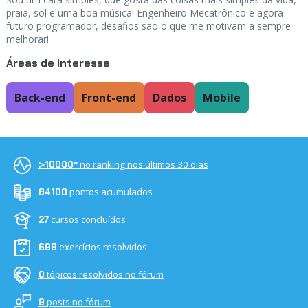
praia, sol e uma boa música! Engenheiro Mecatrônico e agora
futuro programador, desafios são o que me motivam a sempre
melhorar!
Áreas de interesse
Back-end
Front-end
Dados
Mobile
no ranking nos últimos 30 dias
>10000º
pontos acumulados
84100
cursos concluídos
27
exercícios resolvidos
698
tópicos resolvidos no fórum
0
posts no fórum
9