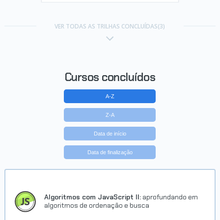
VER TODAS AS TRILHAS CONCLUÍDAS(3)
Cursos concluídos
A-Z
Z-A
Data de início
Data de finalização
Algoritmos com JavaScript II:
aprofundando em
algoritmos de ordenação e busca