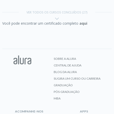
C#:
explorando a linguagem
VER TODOS OS CURSOS CONCLUÍDOS (27)
Você pode encontrar um certificado completo
aqui
CERTIFICADO
C#:
orientação a objetos
SOBRE A ALURA
CENTRAL DE AJUDA
CERTIFICADO
BLOG DA ALURA
SUGIRA UM CURSO OU CARREIRA
GRADUAÇÃO
PÓS-GRADUAÇÃO
HTML5 e CSS3 parte 1:
crie uma página da Web
MBA
ACOMPANHE-NOS
APPS