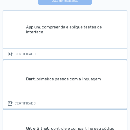
Data de finalização
Appium:
compreenda e aplique testes de
interface
CERTIFICADO
Dart:
primeiros passos com a linguagem
CERTIFICADO
Git e Github:
controle e compartilhe seu código