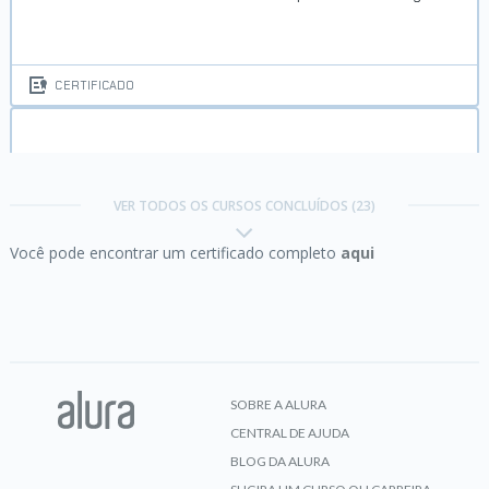
CERTIFICADO
iOS animações:
Core Animation e transições
VER TODOS OS CURSOS CONCLUÍDOS (23)
Você pode encontrar um certificado completo
aqui
CERTIFICADO
iOS Brasil:
formate datas, CPF e números
nacionais
SOBRE A ALURA
CENTRAL DE AJUDA
CERTIFICADO
BLOG DA ALURA