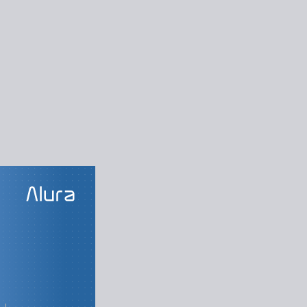
LAS DO CURSO
to pessoal
da autoliderança
toconhecimento
Planejamento
uturando um PDI
 seu PDI com IA