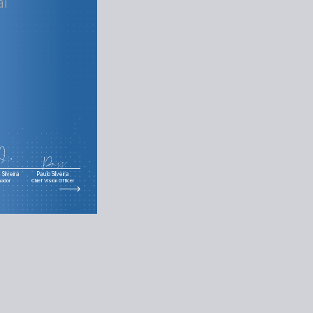
al
Silveira
Paulo Silveira
nador
Chief Vision Officer