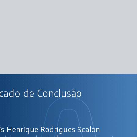
AU
icado de Conclusão
Autoliderança: planejando o desenvolvimen
A importância 
Au
Estr
Otimizando
is Henrique Rodrigues Scalon