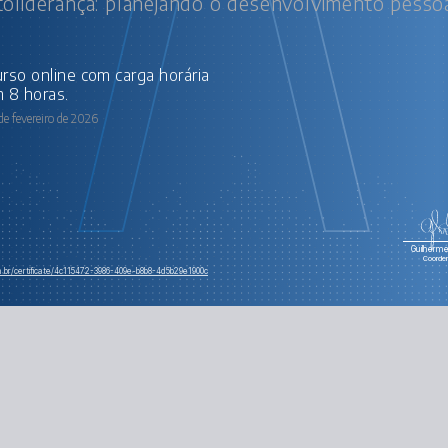
oliderança: planejando o desenvolvimento pesso
 8 horas.
de fevereiro de 2026
Guilherme 
Coorde
m.br/certificate/4c115472-3986-409e-b8b8-4d5b29e1900c