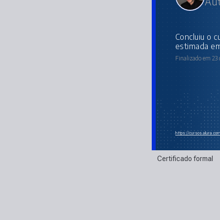
Aut
concluiu o curso online com carga horária
estimada em
Finalizado em 23 
https://cursos.alura.co
Certificado formal