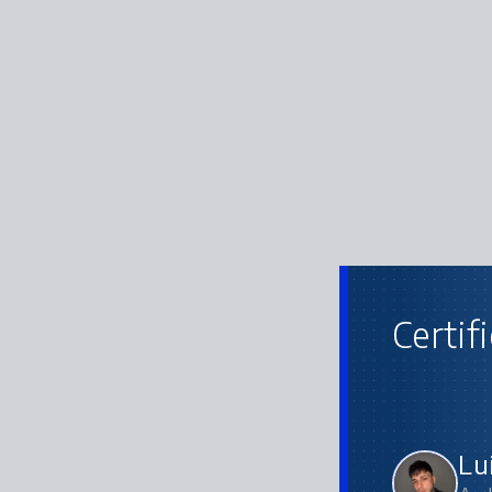
Certif
Lu