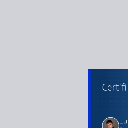
Certif
Ap
Lu