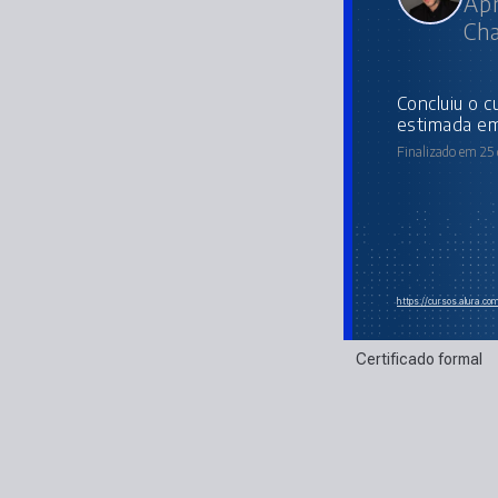
Apr
Ch
concluiu o curso online com carga horária
estimada em
Finalizado em 25 
https://cursos.alura.co
Certificado formal