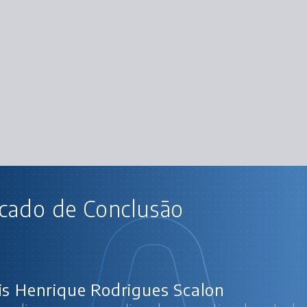
AU
icado de Conclusão
rendizagem: personalizando sua rotina de e
Apre
Roa
IA na 
Cases: IA aplica
is Henrique Rodrigues Scalon