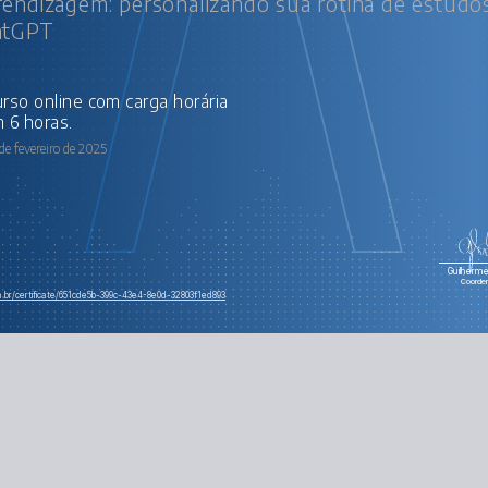
endizagem: personalizando sua rotina de estudo
atGPT
 6 horas.
de fevereiro de 2025
Guilherme 
Coorde
m.br/certificate/651cde5b-399c-43e4-8e0d-32803f1ed893