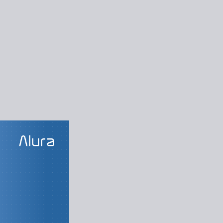
LAS DO CURSO
studos com
ChatGPT
Você, aprendiz
ndendo com GPT
dmap de estudos
rotina de estudos
da no aprendizado