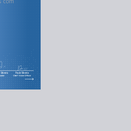
s com
Silveira
Paulo Silveira
nador
Chief Vision Officer