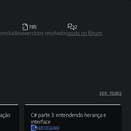
785
2
concluídos
exercícios resolvidos
posts no fórum
VER TODOS
tação
C# parte 3:
entendendo herança e
interface
CERTIFICADO