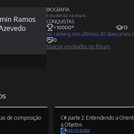
BIOGRAFIA
Estudando na Alura...
smin Ramos
CONQUISTAS
Azevedo
>10000º
13
no ranking nos últimos 30 dias
cursos 
0
tópicos resolvidos no fórum
os
cas de composição
C# parte 2:
Entendendo a Orien
a Objetos
CERTIFICADO