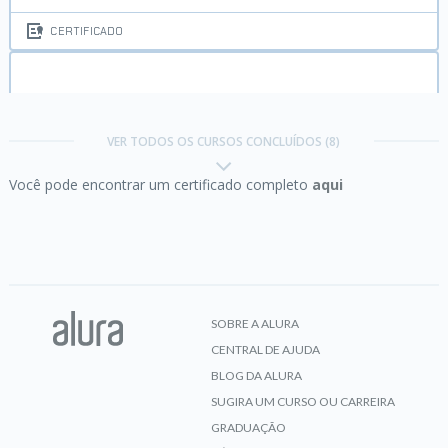
CERTIFICADO
HTML5 e CSS3 I:
Suas primeiras páginas da Web
VER TODOS OS CURSOS CONCLUÍDOS (8)
Você pode encontrar um certificado completo
aqui
CERTIFICADO
HTML5 e CSS3 II:
Turbinando as suas páginas
SOBRE A ALURA
CENTRAL DE AJUDA
CERTIFICADO
BLOG DA ALURA
SUGIRA UM CURSO OU CARREIRA
GRADUAÇÃO