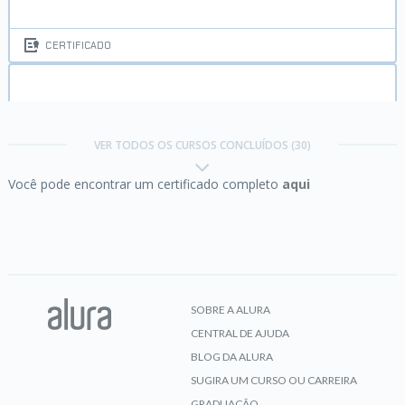
CERTIFICADO
C#:
Paralelismo no mundo real
VER TODOS OS CURSOS CONCLUÍDOS (30)
Você pode encontrar um certificado completo
aqui
CERTIFICADO
Certificação C# Programming parte 1:
Criar tipos
SOBRE A ALURA
CENTRAL DE AJUDA
CERTIFICADO
BLOG DA ALURA
SUGIRA UM CURSO OU CARREIRA
GRADUAÇÃO