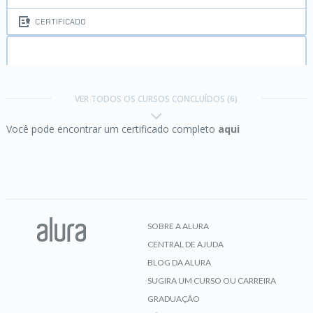
CERTIFICADO
Certificação C# Programming parte 4:
Fluxo de
programa e exceções
VER TODOS OS CURSOS CONCLUÍDOS (6)
Você pode encontrar um certificado completo
aqui
CERTIFICADO
Certificação C# Programming parte 5:
Strings e
Ciclo de Vida de Objetos
SOBRE A ALURA
CENTRAL DE AJUDA
CERTIFICADO
BLOG DA ALURA
SUGIRA UM CURSO OU CARREIRA
GRADUAÇÃO