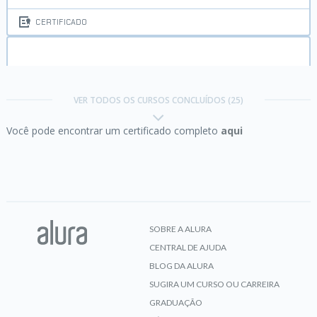
CERTIFICADO
Gestão de produtos digitais:
Produto vs. Projeto
VER TODOS OS CURSOS CONCLUÍDOS (25)
Você pode encontrar um certificado completo
aqui
CERTIFICADO
HTTP:
Entendendo a web por baixo dos panos
SOBRE A ALURA
CENTRAL DE AJUDA
CERTIFICADO
BLOG DA ALURA
SUGIRA UM CURSO OU CARREIRA
GRADUAÇÃO