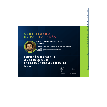
https://cursos.alura.com.br/immersion/certificate/3b302f66-b25c-48c8-b70a-c0bc9a189c39
CERTIFICADO
DE PARTICIPAÇÃO
WILLIAM RODRIGUES DE
SOUSA
finalizou a imersão com carga horária estimada em
4 horas.
Finalizado em 18 de setembro de 2023
willrsousa94
IMERSÃO DADOS IA:
ANÁLISES COM
INTELIGÊNCIA ARTIFICIAL
Guilherme Silveira
Paulo Silveira
Coordenador
Chief Vision Officer