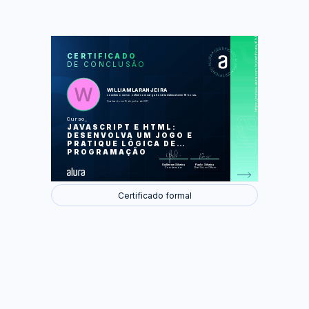
https://cursos.alura.com.br/certificate/6b884765-7c8d-47cb-a75f-4caba14176d9
LAS
AU
CERTIFICADO
DE CONCLUSÃO
Comece a programar hoje
Comunique-se com o usuário
Torne seu programa dinâmico com
variáveis
WILLIAMLARANJEIRA
Crie suas próprias funcionalidades
concluiu o curso online com carga horária estimada em 16 horas.
Pratique resolvendo problemas do seu
Finalizado em 15 de junho de 2017
dia a dia
Execute códigos diferentes
Curso
dependendo da condição
JAVASCRIPT E HTML:
Repita tarefas
Interaja de maneira diferente com o
DESENVOLVA UM JOGO E
usuário
PRATIQUE LÓGICA DE
Trabalhe com muitos dados
PROGRAMAÇÃO
Foram feitas 135 de 135 atividades.
Guilherme Silveira
Paulo Silveira
Coordenador
Chief Vision Officer
Certificado formal