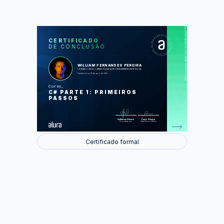
https://cursos.alura.com.br/certificate/2052eaca-d426-4aa8-8e2f-e709986c0c0f
LAS
AU
CERTIFICADO
DE CONCLUSÃO
História e ecossistema da linguagem
Nosso primeiro programa e o Visual
Studio
Variáveis numéricas
WILLIAM FERNANDES PEREIRA
Variáveis de texto
concluiu o curso online com carga horária estimada em 8 horas.
Controle de fluxo com IF
Finalizado em 21 de maio de 2025
Controle de fluxo com laços de
repetição
Curso
C# PARTE 1: PRIMEIROS
Foram feitas 67 de 67 atividades.
PASSOS
Guilherme Silveira
Paulo Silveira
Coordenador
Chief Vision Officer
Certificado formal