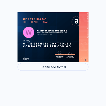
https://cursos.alura.com.br/certificate/e6ec75f9-0be7-4727-97c6-aab52f2ea09b
LAS
AU
CERTIFICADO
DE CONCLUSÃO
O que é Git?
Iniciando os trabalhos
Compartilhando o trabalho
Trabalhando em equipe
WESLEY LUCIANO MARCELINO
Manipulando as versões
concluiu o curso online com carga horária estimada em 6 horas.
Gerando entregas
Finalizado em 10 de janeiro de 2022
Curso
Foram feitas 53 de 53 atividades.
GIT E GITHUB: CONTROLE E
COMPARTILHE SEU CÓDIGO
Guilherme Silveira
Paulo Silveira
Coordenador
Chief Vision Officer
Certificado formal