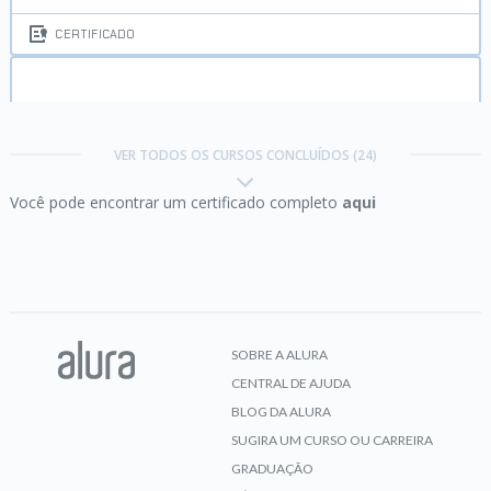
CERTIFICADO
JavaScript:
Programando na linguagem da web
VER TODOS OS CURSOS CONCLUÍDOS (24)
Você pode encontrar um certificado completo
aqui
CERTIFICADO
Jenkins:
Automação de deploy e Integração
Contínua
SOBRE A ALURA
CENTRAL DE AJUDA
CERTIFICADO
BLOG DA ALURA
SUGIRA UM CURSO OU CARREIRA
GRADUAÇÃO