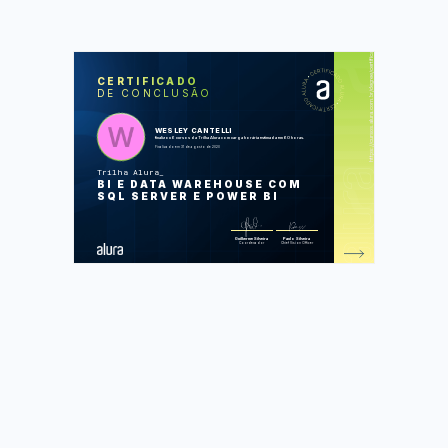
https://cursos.alura.com.br/degree/certificate/7f943d23-17b0-4df2-a47b-e458c0c96f29
SOS
CUR
CERTIFICADO
DE CONCLUSÃO
Business Intelligence: trabalhando com
Data Warehouse
ETL com Integration Services: modelo
de dados
WESLEY CANTELLI
ETL com Integration Services:
finalizou 6 cursos da Trilha Alura com carga horária estimada em 60 horas.
transformação de dados
Finalizado em 31 de agosto de 2020
OLAP com SQL Server: construção do
Data Warehouse
Trilha Alura
Consultas Multidimensionais: MDX
BI E DATA WAREHOUSE COM
com SQL Server
Report Analysis com Power BI:
SQL SERVER E POWER BI
gerando relatórios empresariais
Foram feitas 350 de 350 atividades.
Guilherme Silveira
Paulo Silveira
Coordenador
Chief Vision Officer