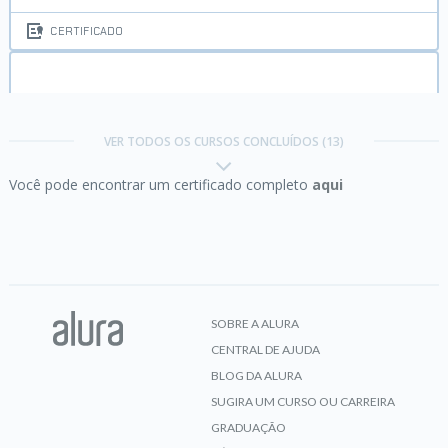
CERTIFICADO
API Rest com .NET 5:
operações essenciais com
verbos HTTP
VER TODOS OS CURSOS CONCLUÍDOS (13)
Você pode encontrar um certificado completo
aqui
CERTIFICADO
HTML5 e CSS3 parte 1:
crie uma página da Web
SOBRE A ALURA
CENTRAL DE AJUDA
CERTIFICADO
BLOG DA ALURA
SUGIRA UM CURSO OU CARREIRA
GRADUAÇÃO