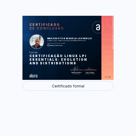
https://cursos.alura.com.br/certificate/2d4be9b1-9877-4a87-bfe0-2e860b99f8e5
LAS
AU
CERTIFICADO
DE CONCLUSÃO
Sobre a prova
Preparando o ambiente Linux
Distribuições e Cloud
WASHINGTON MAGELA LOURENÇO
Falando de aplicações
concluiu o curso online com carga horária estimada em 8 horas.
Pacotes
Finalizado em 14 de abril de 2026
washingtonmlourenco
Foram feitas 22 de 22 atividades.
Curso
CERTIFICAÇÃO LINUX LPI
ESSENTIALS: EVOLUTION
AND DISTRIBUTIONS
Guilherme Silveira
Paulo Silveira
Coordenador
Chief Vision Officer
Certificado formal