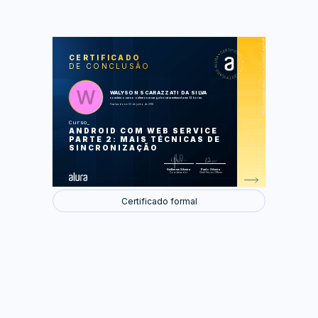
https://cursos.alura.com.br/certificate/4efd6b62-fe98-45cf-b1aa-e2b2153320d9
LAS
AU
CERTIFICADO
DE CONCLUSÃO
Editando, removendo e atualizando
alunos
Recebendo informações do servidor
Atualizando lista de alunos
WALYSON SCARAZZATI DA SILVA
automaticamente
concluiu o curso online com carga horária estimada em 12 horas.
Removendo aluno do servidor e App -
Finalizado em 03 de junho de 2018
Soft Delete
Curso
Foram feitas 36 de 36 atividades.
ANDROID COM WEB SERVICE
PARTE 2: MAIS TÉCNICAS DE
SINCRONIZAÇÃO
Guilherme Silveira
Paulo Silveira
Coordenador
Chief Vision Officer
Certificado formal